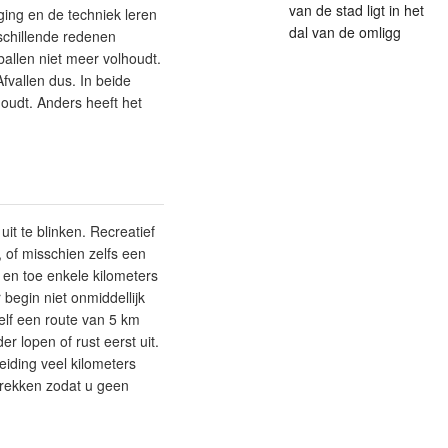
van de stad ligt in het
ging en de techniek leren
dal van de omligg
schillende redenen
ballen niet meer volhoudt.
Afvallen dus. In beide
houdt. Anders heeft het
it te blinken. Recreatief
 of misschien zelfs een
 en toe enkele kilometers
 begin niet onmiddellijk
elf een route van 5 km
r lopen of rust eerst uit.
eiding veel kilometers
 rekken zodat u geen