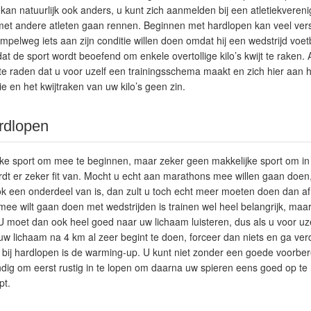
kan natuurlijk ook anders, u kunt zich aanmelden bij een atletiekvereni
 met andere atleten gaan rennen. Beginnen met hardlopen kan veel ver
pelweg iets aan zijn conditie willen doen omdat hij een wedstrijd voet
at de sport wordt beoefend om enkele overtollige kilo’s kwijt te raken. 
 te raden dat u voor uzelf een trainingsschema maakt en zich hier aan 
 en het kwijtraken van uw kilo’s geen zin.
rdlopen
ke sport om mee te beginnen, maar zeker geen makkelijke sport om in u
rdt er zeker fit van. Mocht u echt aan marathons mee willen gaan doen,
ok een onderdeel van is, dan zult u toch echt meer moeten doen dan af
mee wilt gaan doen met wedstrijden is trainen wel heel belangrijk, maar
 U moet dan ook heel goed naar uw lichaam luisteren, dus als u voor uz
uw lichaam na 4 km al zeer begint te doen, forceer dan niets en ga verde
 bij hardlopen is de warming-up. U kunt niet zonder een goede voorber
ndig om eerst rustig in te lopen om daarna uw spieren eens goed op te
pt.