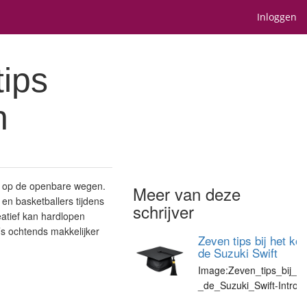
Inloggen
tips
n
of op de openbare wegen.
Meer van deze
 en basketballers tijdens
schrijver
eatief kan hardlopen
t ’s ochtends makkelijker
Zeven tips bij het ko
de Suzuki Swift
Image:Zeven_tips_bij_h
_de_Suzuki_Swift-IntroPl