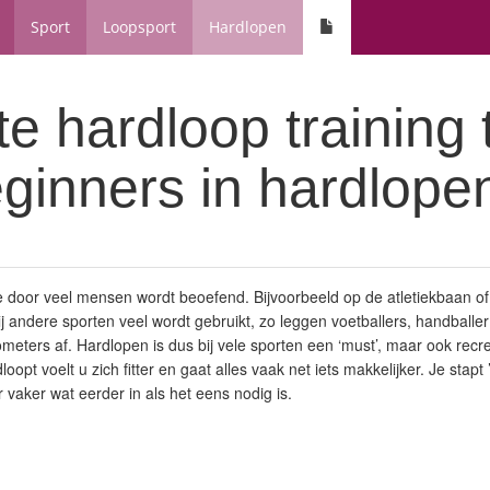
Sport
Loopsport
Hardlopen
e hardloop training 
ginners in hardlope
ie door veel mensen wordt beoefend. Bijvoorbeeld op de atletiekbaan 
ij andere sporten veel wordt gebruikt, zo leggen voetballers, handballer
ometers af. Hardlopen is dus bij vele sporten een ‘must’, maar ook recr
rdloopt voelt u zich fitter en gaat alles vaak net iets makkelijker. Je stap
r vaker wat eerder in als het eens nodig is.