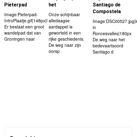
Pieterpad
het
Santiago de
Compostela
Image:Pieterpad-
Onze schijnbaar
IntroPlaatje.gif|148px|left
alledaagse
Image:DSC00527.jpg|le
Er bestaat een groot
aardappel is
in
wandelpad dat van
geworteld in een
Roncesvalles|180px
Groningen naar
rijke geschiedenis.
De weg naar het
De weg naar zijn
bedevaartsoord
oorsp
Santiago d