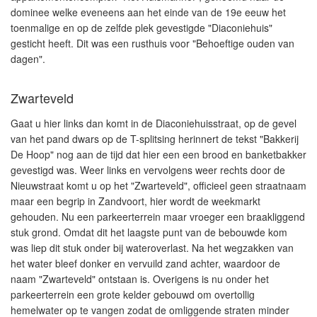
dominee welke eveneens aan het einde van de 19e eeuw het
toenmalige en op de zelfde plek gevestigde "Diaconiehuis"
gesticht heeft. Dit was een rusthuis voor "Behoeftige ouden van
dagen".
Zwarteveld
Gaat u hier links dan komt in de Diaconiehuisstraat, op de gevel
van het pand dwars op de T-splitsing herinnert de tekst "Bakkerij
De Hoop" nog aan de tijd dat hier een een brood en banketbakker
gevestigd was. Weer links en vervolgens weer rechts door de
Nieuwstraat komt u op het "Zwarteveld", officieel geen straatnaam
maar een begrip in Zandvoort, hier wordt de weekmarkt
gehouden. Nu een parkeerterrein maar vroeger een braakliggend
stuk grond. Omdat dit het laagste punt van de bebouwde kom
was liep dit stuk onder bij wateroverlast. Na het wegzakken van
het water bleef donker en vervuild zand achter, waardoor de
naam "Zwarteveld" ontstaan is. Overigens is nu onder het
parkeerterrein een grote kelder gebouwd om overtollig
hemelwater op te vangen zodat de omliggende straten minder