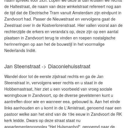
naam spreekt voor zich. Lopen we deze af dan kruisen we rechts
de Haltestraat, de naam van deze winkelstraat refereert nog aan
de tijd dat de Electrische Tram vanuit Amsterdam zijn eindpunt in
Zandvoort had. Passer de Nieuwstraat en vervolgens gaat de
Zeestraat over in de Kostverlorenstraat. Hier vallen vooral aan de
rechterzijde de erkers en veranda's op, deze zijn op een aantal
plaatsen in Zandvoort terug te vinden en roepen nostalgische
herinneringen op aan het de bouwstijl in het voormalige
Nederlands Indië.
Jan Steenstraat -> Diaconiehuisstraat
Wandel door tot de eerste zijstraat rechts en ga de Jan
Steenstraat in, vervolgens weer rechts en u staat in de
Hobbemastraat, hier ziet u een voorbeeld van vroeg sociale
woningbouw in Zandvoort, op de diverse gevelstenen kunt u
aantreffen door wie en wanneer eea. gebouwd is. Aan het einde
links aanhouden en u komt in de L'Amistraat, genoemd naar een
pastoor welke aan het eind van de 19e eeuw in Zandvoort de RK
kerk leidde. Dwars op deze straat staat nu
appartementencomplex "Het Hulsmanhof", genoemd naar de