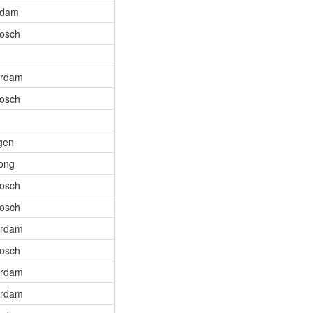
rdam
osch
erdam
osch
gen
ong
osch
osch
erdam
osch
erdam
erdam