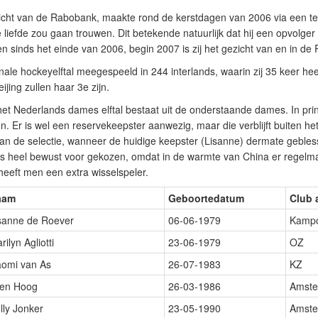
icht van de Rabobank, maakte rond de kerstdagen van 2006 via een tel
e liefde zou gaan trouwen. Dit betekende natuurlijk dat hij een opvolge
 sinds het einde van 2006, begin 2007 is zij het gezicht van en in de
onale hockeyelftal meegespeeld in 244 interlands, waarin zij 35 keer he
jing zullen haar 3e zijn.
et Nederlands dames elftal bestaat uit de onderstaande dames. In princ
Er is wel een reservekeepster aanwezig, maar die verblijft buiten he
n de selectie, wanneer de huidige keepster (Lisanne) dermate geblesse
 is heel bewust voor gekozen, omdat in de warmte van China er regelm
eeft men een extra wisselspeler.
aam
Geboortedatum
Club 
sanne de Roever
06-06-1979
Kamp
rilyn Agliotti
23-06-1979
OZ
omi van As
26-07-1983
KZ
len Hoog
26-03-1986
Amst
lly Jonker
23-05-1990
Amst