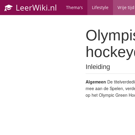
LeerWiki.nl
Thema's
Lifestyle
Vrije tijd
Olympi
hockey
Inleiding
Algemeen
De titelverded
mee aan de Spelen, verde
op het Olympic Green Hock