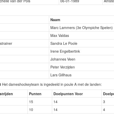
chelle van der Pols
06-01-1989
Amst
Naam
Marc Lammers (3e Olympiche Spelen)
Max Valdas
strainer
Sandra Le Poole
Irene Engelbertink
Johannes Veen
Peter Verzijden
Lars Gillhaus
8
Het dameshockeyteam is ingedeeld in poule A met de landen:
trijden
Punten
Doelpunten Voor
Doelp
15
14
3
10
14
4