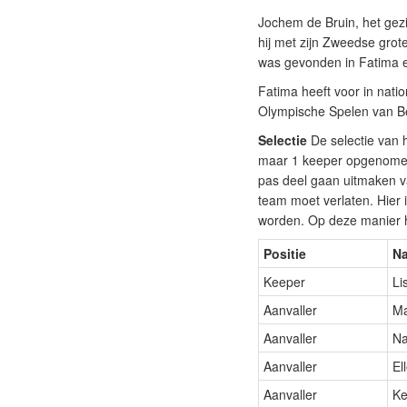
Jochem de Bruin, het gez
hij met zijn Zweedse grot
was gevonden in Fatima en
Fatima heeft voor in nati
Olympische Spelen van Bei
Selectie
De selectie van h
maar 1 keeper opgenomen. 
pas deel gaan uitmaken va
team moet verlaten. Hier
worden. Op deze manier h
Positie
N
Keeper
Li
Aanvaller
Ma
Aanvaller
Na
Aanvaller
El
Aanvaller
Ke