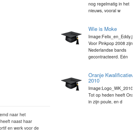
nog regelmatig in het
nieuws, vooral w
Wie is Moke
Image:Felix_en_Eddy.jpg
Voor Pinkpop 2008 zijn v
Nederlandse bands
gecontracteerd. Eén
Oranje Kwalificatiew
2010
Image:Logo_WK_2010.jpg
Tot op heden heeft Oran
in zijn poule, en d
oemd naar het
 heeft naast haar
rtif en werk voor de