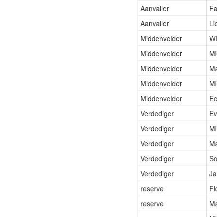
Aanvaller
Fa
Aanvaller
Li
Middenvelder
Wi
Middenvelder
Mi
Middenvelder
Ma
Middenvelder
Mi
Middenvelder
Ee
Verdediger
Ev
Verdediger
Mi
Verdediger
Ma
Verdediger
So
Verdediger
Ja
reserve
Fl
reserve
Ma