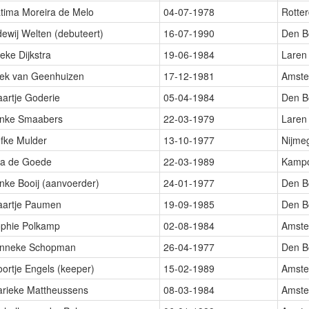
tima Moreira de Melo
04-07-1978
Rotte
dewij Welten (debuteert)
16-07-1990
Den B
eke Dijkstra
19-06-1984
Laren
ek van Geenhuizen
17-12-1981
Amst
artje Goderie
05-04-1984
Den B
nke Smaabers
22-03-1979
Laren
fke Mulder
13-10-1977
Nijme
a de Goede
22-03-1989
Kamp
nke Booij (aanvoerder)
24-01-1977
Den B
artje Paumen
19-09-1985
Den B
phie Polkamp
02-08-1984
Amst
nneke Schopman
26-04-1977
Den B
oortje Engels (keeper)
15-02-1989
Amst
rieke Mattheussens
08-03-1984
Amst