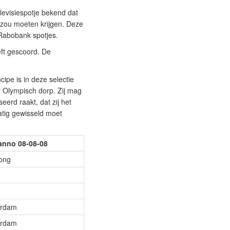
evisiespotje bekend dat
r zou moeten krijgen. Deze
 Rabobank spotjes.
eft gescoord. De
ipe is in deze selectie
t Olympisch dorp. Zij mag
erd raakt, dat zij het
atig gewisseld moet
anno 08-08-08
ong
erdam
erdam