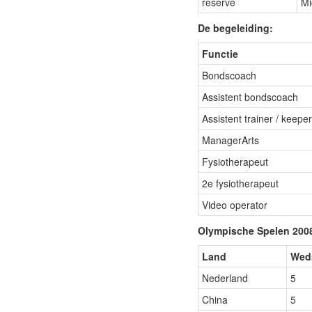
reserve
Mi
De begeleiding:
Functie
Bondscoach
Assistent bondscoach
Assistent trainer / keeper
ManagerArts
Fysiotherapeut
2e fysiotherapeut
Video operator
Olympische Spelen 200
Land
Weds
Nederland
5
China
5