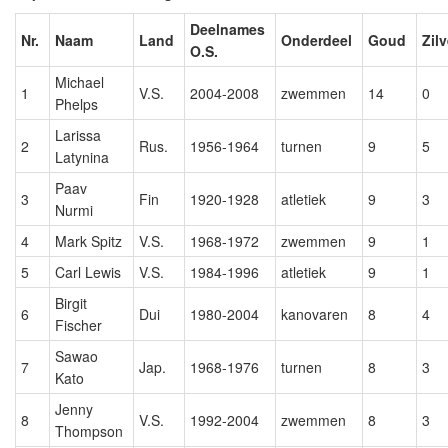
Deelnames
Nr.
Naam
Land
Onderdeel
Goud
Zilv
O.S.
Michael
1
V.S.
2004-2008
zwemmen
14
0
Phelps
Larissa
2
Rus.
1956-1964
turnen
9
5
Latynina
Paav
3
Fin
1920-1928
atletiek
9
3
Nurmi
4
Mark Spitz
V.S.
1968-1972
zwemmen
9
1
5
Carl Lewis
V.S.
1984-1996
atletiek
9
1
Birgit
6
Dui
1980-2004
kanovaren
8
4
Fischer
Sawao
7
Jap.
1968-1976
turnen
8
3
Kato
Jenny
8
V.S.
1992-2004
zwemmen
8
3
Thompson