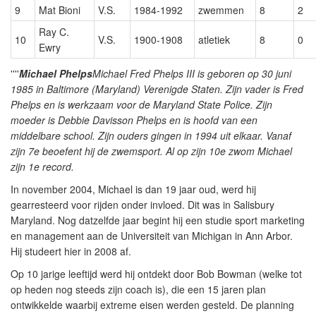
9
Mat Bioni
V.S.
1984-1992
zwemmen
8
2
Ray C.
10
V.S.
1900-1908
atletiek
8
0
Ewry
''''
Michael Phelps
Michael Fred Phelps III is geboren op 30 juni
1985 in Baltimore (Maryland) Verenigde Staten. Zijn vader is Fred
Phelps en is werkzaam voor de Maryland State Police. Zijn
moeder is Debbie Davisson Phelps en is hoofd van een
middelbare school. Zijn ouders gingen in 1994 uit elkaar. Vanaf
zijn 7e beoefent hij de zwemsport. Al op zijn 10e zwom Michael
zijn 1e record.
In november 2004, Michael is dan 19 jaar oud, werd hij
gearresteerd voor rijden onder invloed. Dit was in Salisbury
Maryland. Nog datzelfde jaar begint hij een studie sport marketing
en management aan de Universiteit van Michigan in Ann Arbor.
Hij studeert hier in 2008 af.
Op 10 jarige leeftijd werd hij ontdekt door Bob Bowman (welke tot
op heden nog steeds zijn coach is), die een 15 jaren plan
ontwikkelde waarbij extreme eisen werden gesteld. De planning