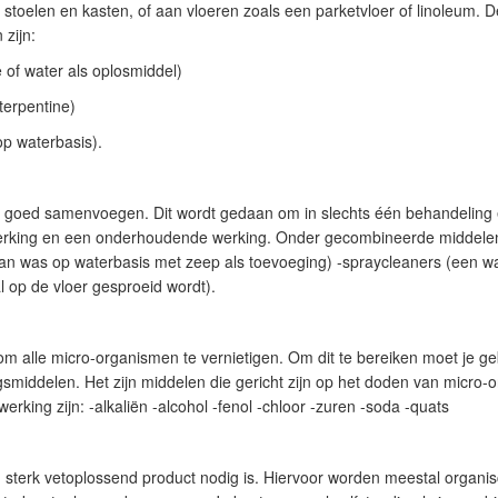
, stoelen en kasten, of aan vloeren zoals een parketvloer of linoleum. D
zijn:
 of water als oplosmiddel)
erpentine)
op waterbasis).
 goed samenvoegen. Dit wordt gedaan om in slechts één behandeling 
werking en een onderhoudende werking. Onder gecombineerde middelen
an was op waterbasis met zeep als toevoeging) -spraycleaners (een wa
 op de vloer gesproeid wordt).
om alle micro-organismen te vernietigen. Om dit te bereiken moet je g
ngsmiddelen. Het zijn middelen die gericht zijn op het doden van micro
rking zijn: -alkaliën -alcohol -fenol -chloor -zuren -soda -quats
een sterk vetoplossend product nodig is. Hiervoor worden meestal organ