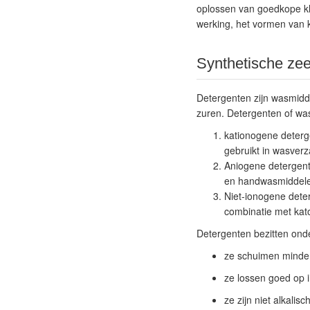
oplossen van goedkope kl
werking, het vormen van 
Synthetische ze
Detergenten zijn wasmidde
zuren. Detergenten of wa
kationogene deterg
gebruikt in wasverz
Aniogene detergente
en handwasmiddel
Niet-ionogene deter
combinatie met kat
Detergenten
bezitten ond
ze schuimen minde
ze lossen goed op 
ze zijn niet alkalisc