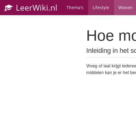
LeerWiki.nl
Thema's
Lifestyle
Wonen
Hoe mo
Inleiding in het
Vroeg of laat krijgt iede
middelen kan je er het b