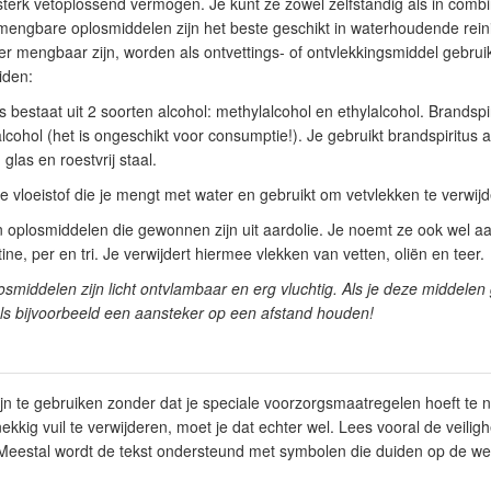
terk vetoplossend vermogen. Je kunt ze zowel zelfstandig als in combi
mengbare oplosmiddelen zijn het beste geschikt in waterhoudende rei
er mengbaar zijn, worden als ontvettings- of ontvlekkingsmiddel gebrui
iden:
tus bestaat uit 2 soorten alcohol: methylalcohol en ethylalcohol. Brandsp
cohol (het is ongeschikt voor consumptie!). Je gebruikt brandspiritus a
las en roestvrij staal.
ze vloeistof die je mengt met water en gebruikt om vetvlekken te verwij
n oplosmiddelen die gewonnen zijn uit aardolie. Je noemt ze ook wel aar
ine, per en tri. Je verwijdert hiermee vlekken van vetten, oliën en teer.
middelen zijn licht ontvlambaar en erg vluchtig. Als je deze middelen
ls bijvoorbeeld een aansteker op een afstand houden!
ijn te gebruiken zonder dat je speciale voorzorgsmaatregelen hoeft te 
kig vuil te verwijderen, moet je dat echter wel. Lees vooral de veiligh
 Meestal wordt de tekst ondersteund met symbolen die duiden op de we