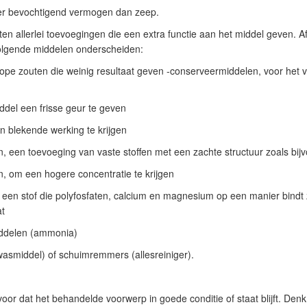
er bevochtigend vermogen dan zeep.
en allerlei toevoegingen die een extra functie aan het middel geven. A
olgende middelen onderscheiden:
ope zouten die weinig resultaat geven -conserveermiddelen, voor het 
ddel een frisse geur te geven
n blekende werking te krijgen
 een toevoeging van vaste stoffen met een zachte structuur zoals bijvo
, om een hogere concentratie te krijgen
 een stof die polyfosfaten, calcium en magnesium op een manier bindt 
at
iddelen (ammonia)
asmiddel) of schuimremmers (allesreiniger).
or dat het behandelde voorwerp in goede conditie of staat blijft. De