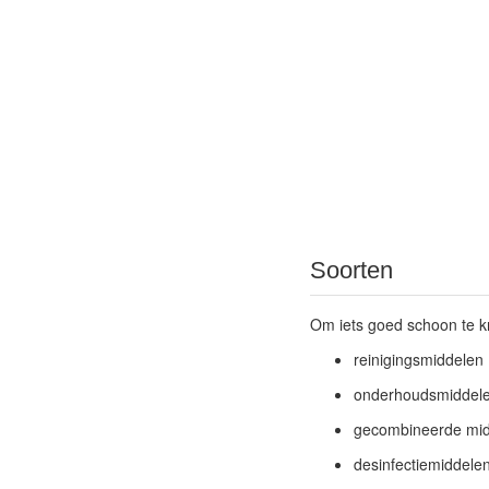
Soorten
Om iets goed schoon te kr
reinigingsmiddelen
onderhoudsmiddel
gecombineerde mi
desinfectiemiddele