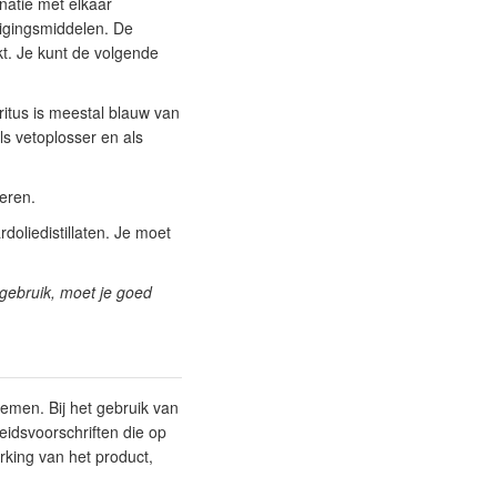
natie met elkaar
nigingsmiddelen. De
kt. Je kunt de volgende
iritus is meestal blauw van
ls vetoplosser en als
deren.
doliedistillaten. Je moet
 gebruik, moet je goed
nemen. Bij het gebruik van
eidsvoorschriften die op
rking van het product,