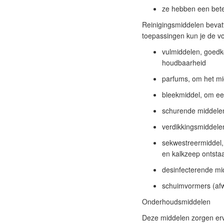
ze hebben een bet
Reinigingsmiddelen
bevatt
toepassingen kun je de v
vulmiddelen, goedk
houdbaarheid
parfums, om het mi
bleekmiddel, om ee
schurende middelen,
verdikkingsmiddelen
sekwestreermiddel,
en kalkzeep ontsta
desinfecterende m
schuimvormers (afw
Onderhoudsmiddelen
Deze middelen zorgen ervo