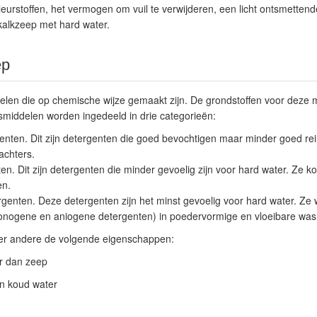
eurstoffen, het vermogen om vuil te verwijderen, een licht ontsmetten
kalkzeep met hard water.
ep
len die op chemische wijze gemaakt zijn. De grondstoffen voor deze m
smiddelen worden ingedeeld in drie categorieën:
enten. Dit zijn detergenten die goed bevochtigen maar minder goed re
achters.
n. Dit zijn detergenten die minder gevoelig zijn voor hard water. Ze kom
en.
genten. Deze detergenten zijn het minst gevoelig voor hard water. Ze 
onogene en aniogene detergenten) in poedervormige en vloeibare was
er andere de volgende eigenschappen:
r dan zeep
in koud water
h