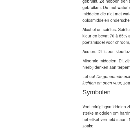
gebruikt. Ze hebben een s
gebruiken. De met water 
middelen die niet met wat
oplosmiddelen ondersche
Alcohol en spiritus. Spiri
kleur en bevat 70 à 85% al
poetsmiddel voor chroom, g
Aceton. Dit is een kleurlo
Minerale middelen. Dit zij
hierbij denken aan terpent
Let op!
De genoemde oplos
luchten en open vuur, zoa
Symbolen
Veel reinigingsmiddelen z
sterke middelen om hardnek
het etiket vermeld staan.
zoals: