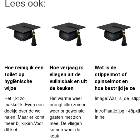
Lees ook:
Hoe reinig ik een
Hoe verjaag ik
Wat is de
toilet op
vliegen uit de
stippelmot of
hygiënische
vuilnisbak en uit
spinselmot en
wijze
de keuken
hoe bestrijd je ze
Het lijkt zo
Het warme weer
Image:Wat_is_de_stip
makkelijk. Even een
brengt elke zomer
-
doekje over de wc
weer ongewenste
IntroPlaatje.jpg|148px|l
halen. Maar er komt
gasten met zich
In he
meer bij kijken.Voor
mee. De vliegen
dit klei
komen weer de
keuk