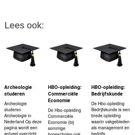
Lees ook:
Archeologie
HBO-opleiding:
HBO-opleiding:
studeren
Commerciële
Bedrijfskunde
Economie
Archeologie
De Hbo-opleiding
studeren
Bedrijfskunde is een
De Hbo-opleiding
Archeologie in
brede opleiding
Commerciële
Nederland Op deze
waarin vakgebieden
Economie (bij
pagina wordt een
als management en
sommige
actueel overzicht
bedrijfs
hogescholen ook