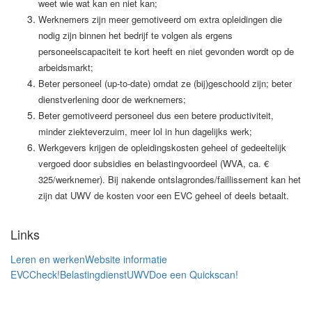
weet wie wat kan en niet kan;
Werknemers zijn meer gemotiveerd om extra opleidingen die
nodig zijn binnen het bedrijf te volgen als ergens
personeelscapaciteit te kort heeft en niet gevonden wordt op de
arbeidsmarkt;
Beter personeel (up-to-date) omdat ze (bij)geschoold zijn; beter
dienstverlening door de werknemers;
Beter gemotiveerd personeel dus een betere productiviteit,
minder ziekteverzuim, meer lol in hun dagelijks werk;
Werkgevers krijgen de opleidingskosten geheel of gedeeltelijk
vergoed door subsidies en belastingvoordeel (WVA, ca. €
325/werknemer). Bij nakende ontslagrondes/faillissement kan het
zijn dat UWV de kosten voor een EVC geheel of deels betaalt.
Links
Leren en werken
Website informatie
EVC
Check!
Belastingdienst
UWV
Doe een Quickscan!