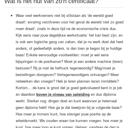
Wat is het nut van zo'n certificaat?
Waar veel werknemers niet bij stilstaan als 'de wereld goed
draait': ervaring verzilveren voor het geval de wereld 'niet zo goed
meer draait', zoals in deze tijd na de economische crisis dus.
Kijk eens naar jouw dagelijkse werksituatie: het kan best zijn, en
is ook een logische gang van zaken, dat je nu werk doet dat heel
anders, of gedeeltelijk anders, is dan toen je begon bij je huidige
baas! Enkele eenvoudige voorbeelden: moet je wel eens
bijspringen in de postkamer? Moet je een andere machine (leren)
besturen? Rij je met de heftruck tegenwoordig? Mag/moet je
bestellingen doorgeven? Vertegenwoordigers ontvangen? Meer
netwerken dan vroeger? Heb je leren plannen lezen inmiddels?
Kortom… de kans is groot dat je goed geëvolueerd bent in je job
en daardoor
boven je niveau van opleiding
en dus diploma
werkt. Sterker nog: dingen doet en kunt waarvoor je helemaal
geen diploma hebt! Hoe ga je dat bewijzen bij je volgende baas?
Hoe meer je immers kunt, hoe steviger jouw positie op de
arbeidsmarkt. We zouden eraan toe kunnen voegen: hoe meer je
kunt, hoe meer loon je kunt vragen. Helaas: vandaag de dag is