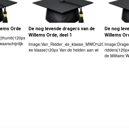
llems Orde
De nog levende dragers van de
De nog lev
Willems Orde, deel 1
Willems Ord
ft|thumb|120px
aarschijnlijk
Image:Van_Ridder_4e_klasse_MWO%2C_leden.jpg|left
Image:Drager
4e klasse|120px Van de helden aan wi
ridders|120p
de Militaire 