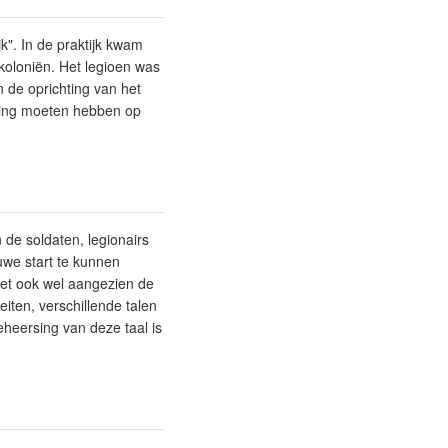
k". In de praktijk kwam
koloniën. Het legioen was
n de oprichting van het
rking moeten hebben op
 de soldaten, legionairs
uwe start te kunnen
moet ook wel aangezien de
eiten, verschillende talen
eheersing van deze taal is