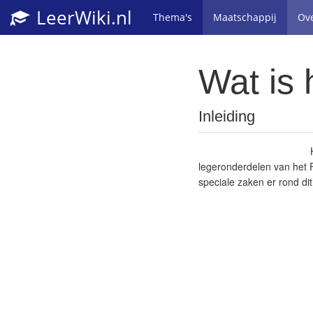
LeerWiki.nl
Thema's
Maatschappij
Ov
Wat is 
Inleiding
legeronderdelen van het F
speciale zaken er rond di