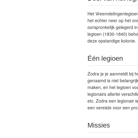
Het Vreemdelingenlegioen 
het echter neer op het on
oorspronkelijk gelegerd in
legioen (1830-1840) beho
deze opstandige kolonie.
Één legioen
Zodra je je aanmeldt bij 
genaamd is niet belangrij
maken, en het legioen voo
legionairs allerlei versch
etc. Zodra een legionair 
een vereiste voor een pro
Missies