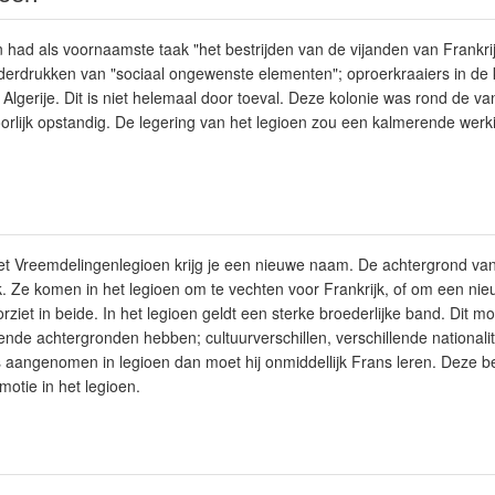
had als voornaamste taak "het bestrijden van de vijanden van Frankrij
derdrukken van "sociaal ongewenste elementen"; oproerkraaiers in de 
 Algerije. Dit is niet helemaal door toeval. Deze kolonie was rond de va
orlijk opstandig. De legering van het legioen zou een kalmerende we
het Vreemdelingenlegioen krijg je een nieuwe naam. De achtergrond van
k. Ze komen in het legioen om te vechten voor Frankrijk, of om een nie
rziet in beide. In het legioen geldt een sterke broederlijke band. Dit 
illende achtergronden hebben; cultuurverschillen, verschillende nationalit
is aangenomen in legioen dan moet hij onmiddellijk Frans leren. Deze b
motie in het legioen.