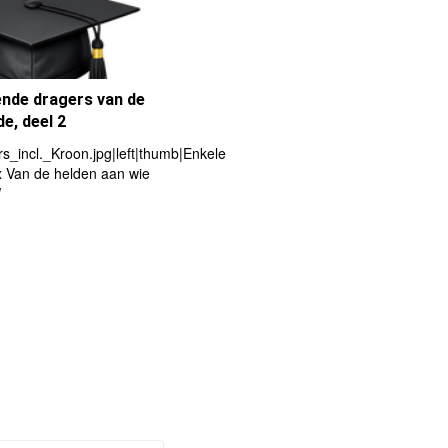
ende dragers van de
e, deel 2
|thumb|Ridder
s_incl._Kroon.jpg|left|thumb|Enkele
x Van de helden aan wie
W