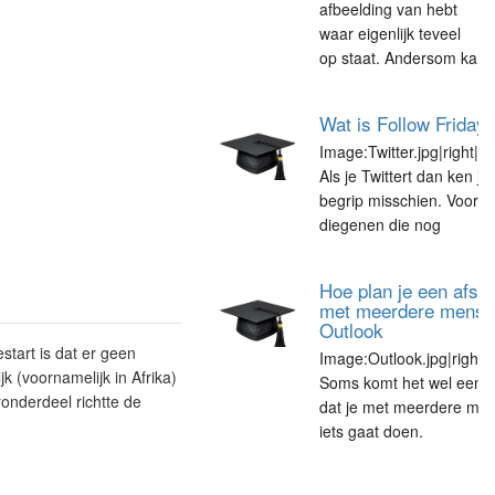
afbeelding van hebt
waar eigenlijk teveel
op staat. Andersom ka
Wat is Follow Friday
Image:Twitter.jpg|right|1
Als je Twittert dan ken je 
begrip misschien. Voor
diegenen die nog
Hoe plan je een afsp
met meerdere mense
Outlook
start is dat er geen
Image:Outlook.jpg|right|
k (voornamelijk in Afrika)
Soms komt het wel eens
onderdeel richtte de
dat je met meerdere me
iets gaat doen.