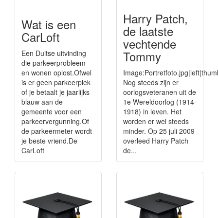
Harry Patch,
Wat is een
de laatste
CarLoft
vechtende
Tommy
Een Duitse uitvinding
die parkeerprobleem
en wonen oplost.Ofwel
Image:Portretfoto.jpg|left|thu
is er geen parkeerplek
Nog steeds zijn er
of je betaalt je jaarlijks
oorlogsveteranen uit de
blauw aan de
1e Wereldoorlog (1914-
gemeente voor een
1918) in leven. Het
parkeervergunning.Of
worden er wel steeds
de parkeermeter wordt
minder. Op 25 juli 2009
je beste vriend.De
overleed Harry Patch
CarLoft
de...