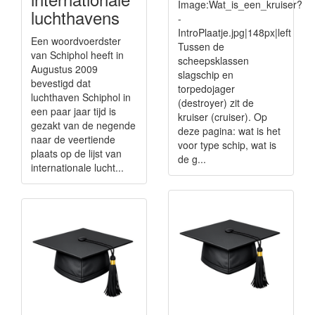
Image:Wat_is_een_kruiser?
luchthavens
-
IntroPlaatje.jpg|148px|left
Een woordvoerdster
Tussen de
van Schiphol heeft in
scheepsklassen
Augustus 2009
slagschip en
bevestigd dat
torpedojager
luchthaven Schiphol in
(destroyer) zit de
een paar jaar tijd is
kruiser (cruiser). Op
gezakt van de negende
deze pagina: wat is het
naar de veertiende
voor type schip, wat is
plaats op de lijst van
de g...
internationale lucht...