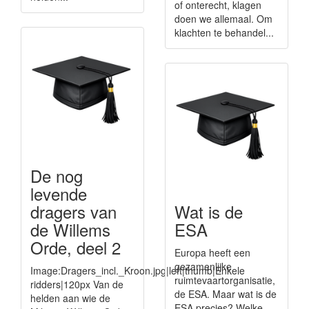
of onterecht, klagen
doen we allemaal. Om
klachten te behandel...
De nog
levende
dragers van
Wat is de
de Willems
ESA
Orde, deel 2
Europa heeft een
gezamenlijke
Image:Dragers_incl._Kroon.jpg|left|thumb|Enkele
ruimtevaartorganisatie,
ridders|120px Van de
de ESA. Maar wat is de
helden aan wie de
ESA precies? Welke