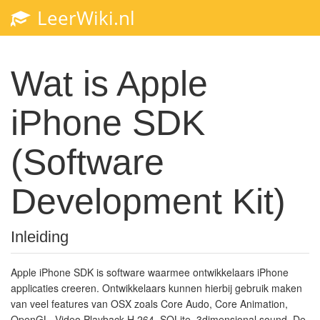
LeerWiki.nl
Toggl
navig
Wat is Apple
iPhone SDK
(Software
Development Kit)
Inleiding
Apple iPhone SDK is software waarmee ontwikkelaars iPhone
applicaties creeren. Ontwikkelaars kunnen hierbij gebruik maken
van veel features van OSX zoals Core Audo, Core Animation,
OpenGL, Video Playback H.264, SQLite, 3dimensional sound. De