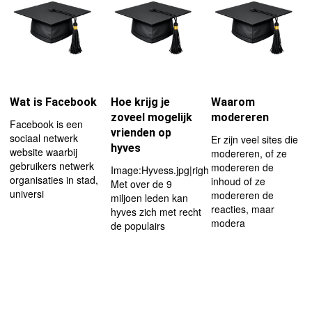
Wat is Facebook
Hoe krijg je
Waarom
zoveel mogelijk
modereren
Facebook is een
vrienden op
sociaal netwerk
Er zijn veel sites die
hyves
website waarbij
modereren, of ze
gebruikers netwerk
modereren de
Image:Hyvess.jpg|right|thumb|129px
organisaties in stad,
inhoud of ze
Met over de 9
universi
modereren de
miljoen leden kan
reacties, maar
hyves zich met recht
modera
de populairs