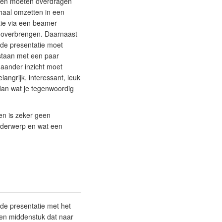
zullen moeten overdragen
rhaal omzetten in een
tie via een beamer
lt overbrengen. Daarnaast
 de presentatie moet
lstaan met een paar
gaander inzicht moet
angrijk, interessant, leuk
dan wat je tegenwoordig
en is zeker geen
onderwerp en wat een
ede presentatie met het
een middenstuk dat naar