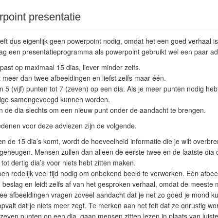
point presentatie
ft dus eigenlijk geen powerpoint nodig, omdat het een goed verhaal is.
raag een presentatieprogramma als powerpoint gebruikt wel een paar ad
 past op maximaal 15 dias, liever minder zelfs.
t meer dan twee afbeeldingen en liefst zelfs maar één.
n 5 (vijf) punten tot 7 (zeven) op een dia. Als je meer punten nodig heb
ige samengevoegd kunnen worden.
n de dia slechts om een nieuw punt onder de aandacht te brengen.
edenen voor deze adviezen zijn de volgende.
n de 15 dia’s komt, wordt de hoeveelheid informatie die je wilt overbre
n geheugen. Mensen zullen dan alleen de eerste twee en de laatste dia
 tot dertig dia’s voor niets hebt zitten maken.
n redelijk veel tijd nodig om onbekend beeld te verwerken. Eén afbee
n beslag en leidt zelfs af van het gesproken verhaal, omdat de meeste 
wee afbeeldingen vragen zoveel aandacht dat je net zo goed je mond k
valt dat je niets meer zegt. Te merken aan het feit dat ze onrustig wo
zeven punten op een dia, gaan mensen zitten lezen in plaats van luister