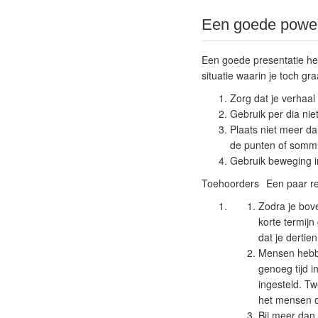
Een goede power
Een goede presentatie hee
situatie waarin je toch g
Zorg dat je verhaal
Gebruik per dia nie
Plaats niet meer da
de punten of somm
Gebruik beweging i
Toehoorders
Een paar r
Zodra je bove
korte termij
dat je dertien
Mensen hebbe
genoeg tijd i
ingesteld. T
het mensen op
Bij meer dan 