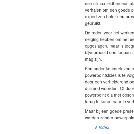
een climax leidt en een af
verhalen om een goede pr
expert zou beter een pres
gebruikt.
De reden voor het werken 
neiging hebben om het eer
opgeslagen, maar is toegan
bijvoorbeeld een toepasse
mag zijn.
Een ander kenmerk van ee
powerpointslides is te vo
door een verhelderend be
duizend woorden. Of door
powerpoint dia met opsomm
terug te keren naar je ve
Maar bij een goede presen
worden zonder powerpoint,
⬇ Index