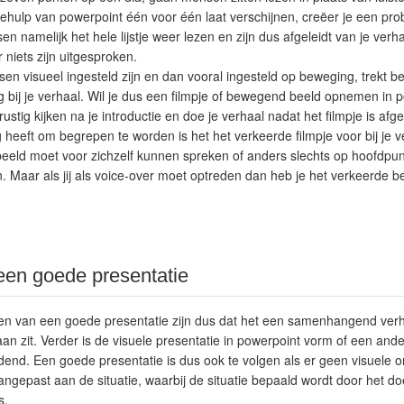
hulp van powerpoint één voor één laat verschijnen, creëer je een probl
 namelijk het hele lijstje weer lezen en zijn dus afgeleidt van je ver
niets zijn uitgesproken.
en visueel ingesteld zijn en dan vooral ingesteld op beweging, trekt 
bij je verhaal. Wil je dus een filmpje of bewegend beeld opnemen in p
stig kijken na je introductie en doe je verhaal nadat het filmpje is afge
 heeft om begrepen te worden is het het verkeerde filmpje voor bij je ve
eld moet voor zichzelf kunnen spreken of anders slechts op hoofdpu
. Maar als jij als voice-over moet optreden dan heb je het verkeerde 
en goede presentatie
en van een goede presentatie zijn dus dat het een samenhangend verha
an zit. Verder is de visuele presentatie in powerpoint vorm of een an
dend. Een goede presentatie is dus ook te volgen als er geen visuele on
angepast aan de situatie, waarbij de situatie bepaald wordt door het do
s.