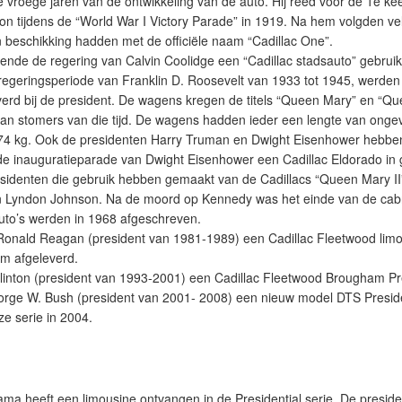
e vroege jaren van de ontwikkeling van de auto. Hij reed voor de 1e kee
on tijdens de “World War I Victory Parade” in 1919. Na hem volgden ve
n beschikking hadden met de officiële naam “Cadillac One”.
nde de regering van Calvin Coolidge een “Cadillac stadsauto” gebruik
 regeringsperiode van Franklin D. Roosevelt van 1933 tot 1945, werden
verd bij de president. De wagens kregen de titels “Queen Mary” en “Q
an stomers van die tijd. De wagens hadden ieder een lengte van ong
74 kg. Ook de presidenten Harry Truman en Dwight Eisenhower hebbe
de inauguratieparade van Dwight Eisenhower een Cadillac Eldorado in
sidenten die gebruik hebben gemaakt van de Cadillacs “Queen Mary II” 
 Lyndon Johnson. Na de moord op Kennedy was het einde van de cabri
to’s werden in 1968 afgeschreven.
Ronald Reagan (president van 1981-1989) een Cadillac Fleetwood limo
m afgeleverd.
Clinton (president van 1993-2001) een Cadillac Fleetwood Brougham Pre
orge W. Bush (president van 2001- 2008) een nieuw model DTS Presid
ze serie in 2004.
a heeft een limousine ontvangen in de Presidential serie. De presiden