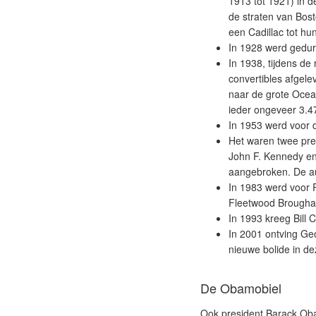
1913 tot 1921) in d
de straten van Bost
een Cadillac tot hu
In 1928 werd gedure
In 1938, tijdens de
convertibles afgele
naar de grote Ocea
ieder ongeveer 3.4
In 1953 werd voor 
Het waren twee pre
John F. Kennedy en
aangebroken. De au
In 1983 werd voor 
Fleetwood Brougha
In 1993 kreeg Bill 
In 2001 ontving Ge
nieuwe bolide in de
De Obamobiel
Ook president Barack Obam