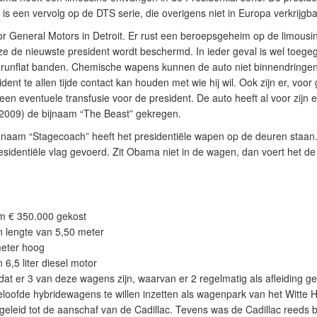
is een vervolg op de DTS serie, die overigens niet in Europa verkrijgba
 General Motors in Detroit. Er rust een beroepsgeheim op de limousine
ze de nieuwste president wordt beschermd. In ieder geval is wel toeg
n runflat banden. Chemische wapens kunnen de auto niet binnendringe
ent te allen tijde contact kan houden met wie hij wil. Ook zijn er, voor
n eventuele transfusie voor de president. De auto heeft al voor zijn eer
 2009) de bijnaam “The Beast” gekregen.
naam “Stagecoach” heeft het presidentiële wapen op de deuren staan. 
esidentiële vlag gevoerd. Zit Obama niet in de wagen, dan voert het d
m € 350.000 gekost
 lengte van 5,50 meter
meter hoog
6,5 liter diesel motor
at er 3 van deze wagens zijn, waarvan er 2 regelmatig als afleiding g
oofde hybridewagens te willen inzetten als wagenpark van het Witte 
geleid tot de aanschaf van de Cadillac. Tevens was de Cadillac reeds 