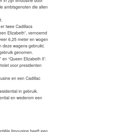
r in zijn limousine door
le ambtsgenoten die allen
t.
 er twee Cadillacs
ueen Elizabeth”, vernoemd
eveer 6,25 meter en wogen
n deze wagens gebruikt.
 gebruik genomen.
en “Queen Elizabeth II’:
olet voor presidenten
usine en een Cadillac
sidential in gebruik.
ential en wederom een
tiële limousine heeft een