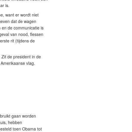
ar is.
, want er wordt niet
egeven dat de wagen
n en de communicatie is
 geval van nood, flessen
ste rit (tijdens de
Zit de president in de
e Amerikaanse vlag.
ebruikt gaan worden
Huis, hebben
besteld toen Obama tot