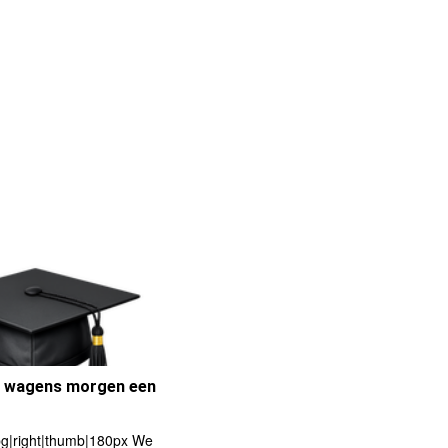
e wagens morgen een
pg|right|thumb|180px We