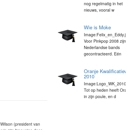
nog regelmatig in het
nieuws, vooral w
Wie is Moke
Image:Felix_en_Eddy.jpg
Voor Pinkpop 2008 zijn v
Nederlandse bands
gecontracteerd. Eén
Oranje Kwalificatiew
2010
Image:Logo_WK_2010.jpg
Tot op heden heeft Oran
in zijn poule, en d
Wilson (president van