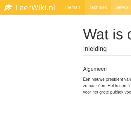
LeerWiki.nl
Thema's
Techniek
Vervoer
Wat is
Inleiding
Algemeen
Een nieuwe president van
zomaar één. Het is een l
voor het grote publiek voo