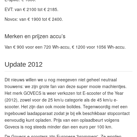
EVT: van € 2100 tot € 2185.
Novox: van € 1900 tot € 2400.
Merken en prijzen accu’s
Van € 900 voor een 720 Wh-accu, € 1200 voor 1056 Wh-accu.
Update 2012
Dit nieuws willen we u nog meegeven niet geheel neutraal
trouwens: we zijn grote fan van deze super mooie machientjes.
Het merk
GOVECS
is weer verkozen tot
E-scooter of the Year
(2012), zowel voor de 25 km/u categorie als de 45 km/u e-
scooter. Het zijn dan ook mooie bolides. Tegenwoordig met een
ingebouwd laadapparaat zodat je bij elk beschikbaar stopcontact
eenvoudig kunt opladen. Prijs van een oplaadbeurt volgens
Govecs is nog steeds
minder dan een euro per 100 km
.
De Govecs e-scooters zijn Europese 'brommers'. Ze worden