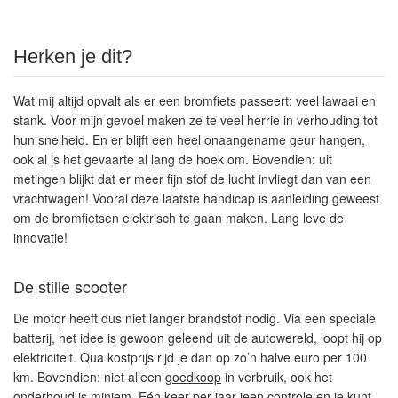
Herken je dit?
Wat mij altijd opvalt als er een bromfiets passeert:
veel lawaai en
stank
. Voor mijn gevoel maken ze
te
veel herrie in verhouding tot
hun snelheid. En er blijft een heel onaangename geur hangen,
ook al is het gevaarte al lang de hoek om. Bovendien: uit
metingen blijkt dat er
meer fijn stof
de lucht invliegt dan van een
vrachtwagen! Vooral deze laatste handicap is aanleiding geweest
om de bromfietsen elektrisch te gaan maken. Lang leve de
innovatie!
De stille scooter
De motor heeft dus niet langer brandstof nodig. Via een speciale
batterij, het idee is gewoon geleend uit de autowereld, loopt hij op
elektriciteit. Qua kostprijs rijd je dan op zo’n
halve euro per 100
km
. Bovendien: niet alleen
goedkoop
in verbruik, ook het
onderhoud is miniem. Eén keer per jaar jeen controle en je kunt