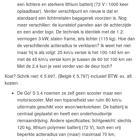
een lichtere en sterkere lithium batterij (72 V / 1000 keer
oplaadbaar). Verder verschilpunt en nieuw is dat er
standaard een lichtmetalen bagagerek voorzien is. Nog
meer verschillen: de kunststof panelen aan de achterzijde
en een ander logo. De techniek is identiek met de 1.2:
vermogen 3 kW, stalen frame, iets lichter (115 kg). Hoe dan
de verschillende actieradius te verklaren? Ik weet het niet
maar hij is als volgt: 25 km/u versie is het 100-140 km en
met de 45 km/u versie kom je tussen de 60 tot 100 km ver.
Met de 2.4 kun je veel verder van de deur toch?
Kost? Schrik niet:
€ 5.697, (België € 5.797) inclusief BTW. ex. afl.
kosten.
De Go! S 3.4 noemen ze zelf geen scooter maar een
motorscooter. Met een topsnelheid van ruim 80 km/u
uitermate geschikt voor woon/werkverkeer. De batterij is
centraal geplaatst en heeft een onderhoudsvrije
riemaandrijving. Andere specificaties: lichtgewicht: slechts
120 kg, lithium-polymeer batterij (72 V), toch een vrij
beperkte actieradius van (maar) maximaal 70 km,