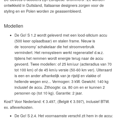
ontwikkeld in Duitsland, Italiaanse designers zorgen voor de
styling en en Polen worden ze geassembleerd.
Modellen
De Go! S 1.2 wordt geleverd met een lood-silicium accu
(500 keer oplaadbaar) en stalen frame. Nieuw is
de ‘economy’ schakelaar die het stroomverbruik
vermindert. Het remsysteem werkt regeneratief d.w.z.
tijdens het remmen wordt energie terug naar de accu
gevoerd. Twee modellen: of 25 km/uur (actieradius van 70
tot 100 km) of de 45 km/u versie (50-60 km ver). Uiteraard
is een en ander afhankelijk van je rijstijl en vlakke of
hellende wegen enz... Vermogen: 3 kW. Gewicht: 140 kg
inclusief de accu. Zithoogte: ca. 80 cm en er kunnen 2
personen op (tot 10 kg). Garantie: 2 jaar.
Kost? Voor Nederland:
€ 3.497, (België € 3.597), inclusief BTW.
ex. afleverkosten.
De Go! S 2.4. Het voornaamste verschil zit hem in de
accu: