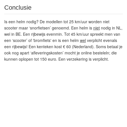
Conclusie
Is een
helm
nodig? De modellen tot 25 km/uur worden niet
scooter maar ‘snorfietsen’ genoemd. Een helm is
niet
nodig in NL,
wel in BE. Een
rijbewijs
evenmin. Tot 45 km/uur spreekt men van
een ‘scooter’ of 'bromfiets' en is een helm
wel
verplicht evenals
een
rijbewijs
! Een
kenteken
kost € 60 (Nederland). Soms betaal je
ook nog apart ‘afleveringskosten’ mocht je online besteleln; die
kunnen oplopen tot 150 euro. Een
verzekering
is verplicht.