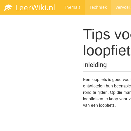
LeerWiki.nl
Thema's
Techniek
Vervoer
Tips vo
loopfie
Inleiding
Een loopfiets is goed voo
ontwikkelen hun beenspie
rond te rijden. Op die man
loopfietsen te koop voor v
van een loopfiets.