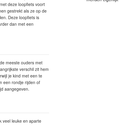
met deze loopfiets voort
nen gestrekt als ze op de
den. Deze loopfiets is
harder dan met een
en de meeste ouders met
angrijkste verschil zit hem
rwijl je kind met een te
n een rondje rijden of
tijd aangegeven.
k veel leuke en aparte