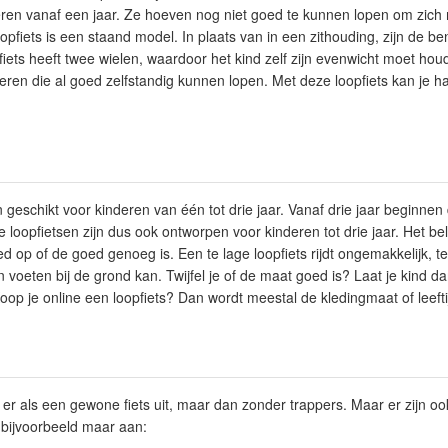
eren vanaf een jaar. Ze hoeven nog niet goed te kunnen lopen om zich 
pfiets is een staand model. In plaats van in een zithouding, zijn de be
pfiets heeft twee wielen, waardoor het kind zelf zijn evenwicht moet hou
eren die al goed zelfstandig kunnen lopen. Met deze loopfiets kan je 
n geschikt voor kinderen van één tot drie jaar. Vanaf drie jaar beginn
 loopfietsen zijn dus ook ontworpen voor kinderen tot drie jaar. Het bel
ed op of de goed genoeg is. Een te lage loopfiets rijdt ongemakkelijk, te
jn voeten bij de grond kan. Twijfel je of de maat goed is? Laat je kind da
op je online een loopfiets? Dan wordt meestal de kledingmaat of leef
er als een gewone fiets uit, maar dan zonder trappers. Maar er zijn oo
 bijvoorbeeld maar aan: