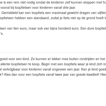
cipe is een rem niet nodig omdat de kinderen zelf kunnen stoppen met h
ooral bij loopfietsen voor kinderen vanaf drie jaar.
. Gemiddeld kan een loopfiets een maximaal gewicht dragen van vijftien t
oopfietsen hebben een standaard, zodat je fiets niet op de grond hoeft t
ietsen van tien euro, maar ook van bijna honderd euro. Een dure loopfiets
's.
elgoed voor een kind. Ze kunnen er lekker mee buiten rondrijden en het 
 allerlei loopfietsen te koop. Begin met een loopfiets waar je kind zich 
l verkrijgbaar voor kinderen vanaf ongeveer een jaar. Kan je kind goed 
uk? Kies dan voor een loopfiets vanaf twee jaar van goede kwaliteit! Hier