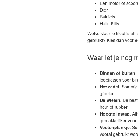
Een motor of scoot
Dier
Bakfiets
Hello Kitty
Welke kleur je kiest is af
gebruikt? Kies dan voor e
Waar let je nog 
Binnen of buiten
.
loopfietsen voor bi
Het zadel
. Sommige
groeien.
De wielen
. De best
hout of rubber.
Hoogte instap
. Af
gemakkelijker voor 
Voetenplankje
. So
vooral gebruikt word