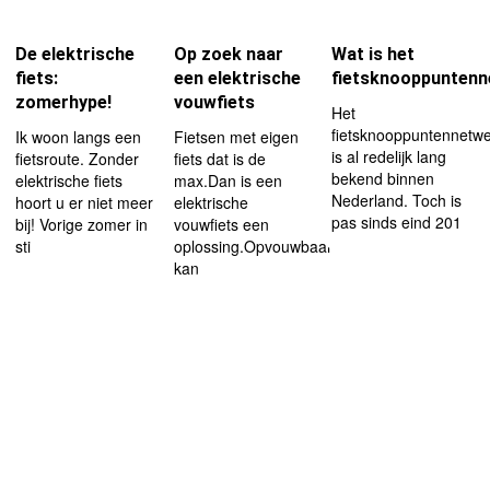
De elektrische
Op zoek naar
Wat is het
fiets:
een elektrische
fietsknooppunten
zomerhype!
vouwfiets
Het
fietsknooppuntennetw
Ik woon langs een
Fietsen met eigen
is al redelijk lang
fietsroute. Zonder
fiets dat is de
bekend binnen
elektrische fiets
max.Dan is een
Nederland. Toch is
hoort u er niet meer
elektrische
pas sinds eind 201
bij! Vorige zomer in
vouwfiets een
sti
oplossing.Opvouwbaar
kan