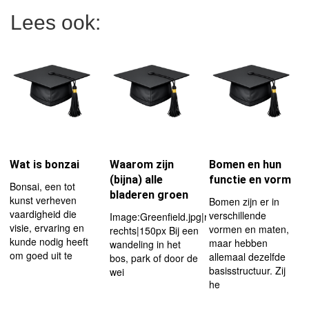
Lees ook:
Wat is bonzai
Waarom zijn
Bomen en hun
(bijna) alle
functie en vorm
Bonsai, een tot
bladeren groen
kunst verheven
Bomen zijn er in
vaardigheid die
verschillende
Image:Greenfield.jpg|right|afbeelding
visie, ervaring en
vormen en maten,
rechts|150px Bij een
kunde nodig heeft
maar hebben
wandeling in het
om goed uit te
allemaal dezelfde
bos, park of door de
basisstructuur. Zij
wei
he