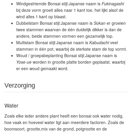
Windgestriemde Bonsai stijl:Japanse naam is
Fukinagashi
bij deze vorm groeit alles naar 1 kant toe, het lijkt alsof de
wind alles 1 kant op blaast.
Dubbelstam Bonsai stijl:Japanse naam is
Sokan
er groeien
twee stammen waarvan de één duidelijk dikker is dan de
andere, beide stammen vormen een gezamelijk top.
Multistam Bonsai stijl:Japanse naam is
Kabudachi
veel
stammen in één pot, waarbij de sterkste stam de top vormt.
Woud / groepsbeplanting Bonsai stijl:Japanse naam is
Yose-ue
worden in grootte platte borden geplaatst, waarbij
er een woud gemaakt word.
Verzorging
Water
Zoals elke ieder andere plant heeft een bonsai ook water nodig,
hoe vaak en hoeveel water ligt aan meerdere factoren. Zoals de
boomsoort, grootte,mix van de grond, potgrootte en de