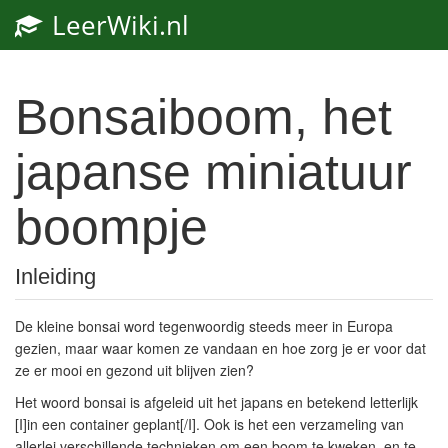
LeerWiki.nl
Toggl
navig
Bonsaiboom, het
japanse miniatuur
boompje
Inleiding
De kleine bonsai word tegenwoordig steeds meer in Europa
gezien, maar waar komen ze vandaan en hoe zorg je er voor dat
ze er mooi en gezond uit blijven zien?
Het woord bonsai is afgeleid uit het japans en betekend letterlijk
[I]in een container geplant[/I]. Ook is het een verzameling van
allerlei verschillende technieken om een boom te kweken, en te