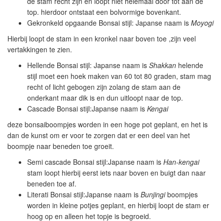
de stam recht zijn en loopt niet helemaal door tot aan de
top. hierdoor ontstaat een bolvormige bovenkant.
Gekronkeld opgaande Bonsai stijl: Japanse naam is
Moyogi
Hierbij loopt de stam in een kronkel naar boven toe ,zijn veel
vertakkingen te zien.
Hellende Bonsai stijl: Japanse naam is
Shakkan
helende
stijl moet een hoek maken van 60 tot 80 graden, stam mag
recht of licht gebogen zijn zolang de stam aan de
onderkant maar dik is en dun uitloopt naar de top.
Cascade Bonsai stijl:Japanse naam is
Kengai
deze bonsaiboompjes worden in een hoge pot geplant, en het is
dan de kunst om er voor te zorgen dat er een deel van het
boompje naar beneden toe groeit.
Semi cascade Bonsai stijl:Japanse naam is
Han-kengai
stam loopt hierbij eerst iets naar boven en buigt dan naar
beneden toe af.
Literati Bonsai stijl:Japanse naam is
Bunjingi
boompjes
worden in kleine potjes geplant, en hierbij loopt de stam er
hoog op en alleen het topje is begroeid.