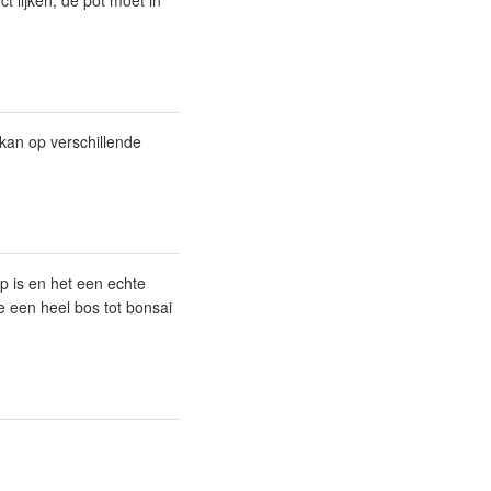
t lijken, de pot moet in
kan op verschillende
 is en het een echte
ie een heel bos tot bonsai