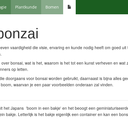
ogie
Plantkunde
Bomen
bonzai
heven vaardigheid die visie, ervaring en kunde nodig heeft om goed uit 
.
e over bonsai, wat is het, waarom is het tot een kunst verheven en wat z
nners op letten.
ie doorgaans voor bonsai worden gebruikt, daarnaast is bijna alles geo
e boom, waarvan je een paar voorbeelden onderaan zal vinden.
k uit het Japans 'boom in een bakje' en het beoogt een geminiaturiseerd
n bakje. Letterlijk is het bakje eigenlijk een container en kan een bon