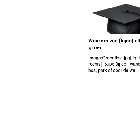
Waarom zijn (bijna) al
groen
Image:Greenfield.jpg|right
rechts|150px Bij een wand
bos, park of door de wei