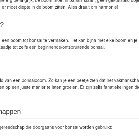
nie erg belangrijk, de boom moet in balans staan, geen gekunsteld objec
en er moet diepte in de boom zitten. Alles draait om harmonie!
i?
m een boom tot bonsai te vermaken. Het kan bijna met elke boom en je 
aadje tot zelfs een beginnende/ontspruitende bonsai.
ld van een bonsaiboom. Zo kan je een beetje zien dat het vakmanschap
ten op een juiste manier te laten groeien. Er zijn zelfs fanatiekelingen d
chappen
n gereedschap die doorgaans voor bonsai worden gebruikt: