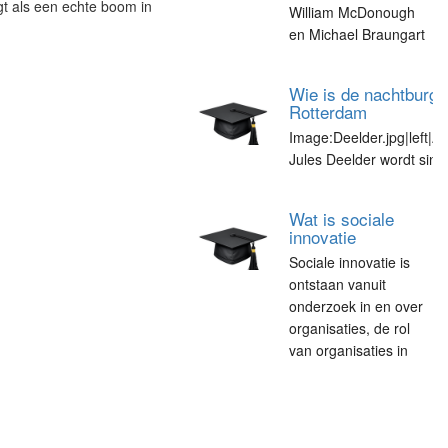
gt als een echte boom in
William McDonough
en Michael Braungart
Wie is de nachtburg
Rotterdam
Image:Deelder.jpg|left|A
Jules Deelder wordt sind
Wat is sociale
innovatie
Sociale innovatie is
ontstaan vanuit
onderzoek in en over
organisaties, de rol
van organisaties in