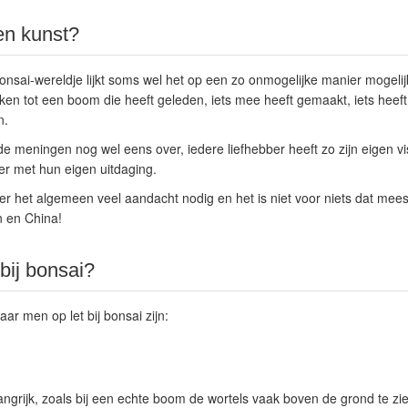
en kunst?
bonsai-wereldje lijkt soms wel het op een zo onmogelijke manier mogeli
en tot een boom die heeft geleden, iets mee heeft gemaakt, iets heef
n.
de meningen nog wel eens over, iedere liefhebber heeft zo zijn eigen vis
der met hun eigen uitdaging.
het algemeen veel aandacht nodig en het is niet voor niets dat meest
n en China!
bij bonsai?
ar men op let bij bonsai zijn:
angrijk, zoals bij een echte boom de wortels vaak boven de grond te zien 