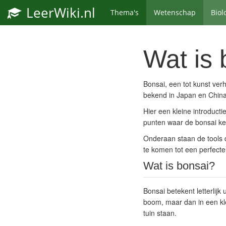
LeerWiki.nl
Thema's
Wetenschap
Biol
Wat is 
Bonsai, een tot kunst ver
bekend in Japan en China
Hier een kleine introducti
punten waar de bonsai ke
Onderaan staan de tools d
te komen tot een perfect
Wat is bonsai?
Bonsai betekent letterlij
boom, maar dan in een klei
tuin staan.