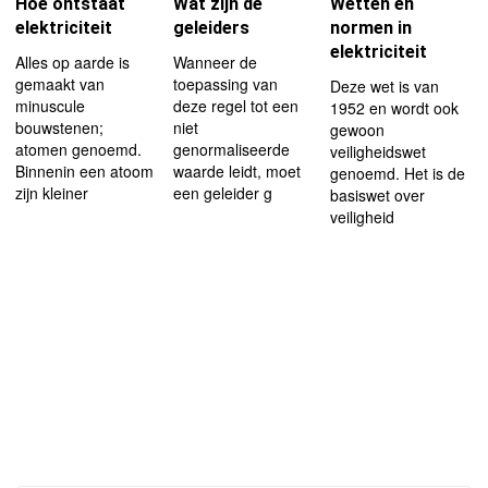
Hoe ontstaat
Wat zijn de
Wetten en
elektriciteit
geleiders
normen in
elektriciteit
Alles op aarde is
Wanneer de
gemaakt van
toepassing van
Deze wet is van
minuscule
deze regel tot een
1952 en wordt ook
bouwstenen;
niet
gewoon
atomen genoemd.
genormaliseerde
veiligheidswet
Binnenin een atoom
waarde leidt, moet
genoemd. Het is de
zijn kleiner
een geleider g
basiswet over
veiligheid