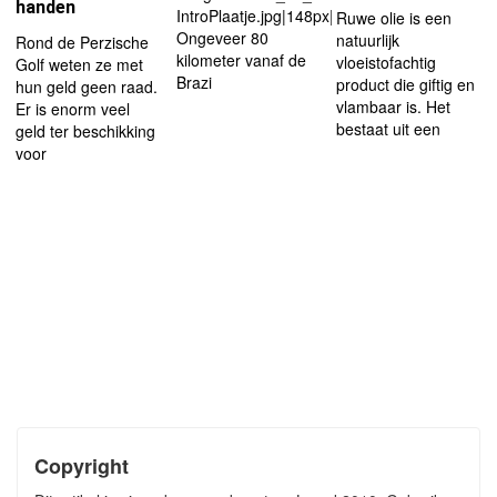
handen
IntroPlaatje.jpg|148px|left
Ruwe olie is een
Ongeveer 80
natuurlijk
Rond de Perzische
kilometer vanaf de
vloeistofachtig
Golf weten ze met
Brazi
product die giftig en
hun geld geen raad.
vlambaar is. Het
Er is enorm veel
bestaat uit een
geld ter beschikking
voor
Copyright