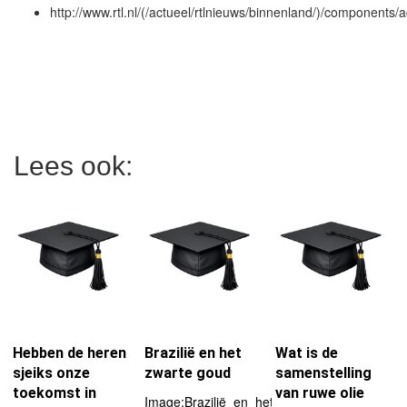
http://www.rtl.nl/(/actueel/rtlnieuws/binnenland/)/componen
Lees ook:
Hebben de heren
Brazilië en het
Wat is de
sjeiks onze
zwarte goud
samenstelling
toekomst in
van ruwe olie
Image:Brazilië_en_het_zwarte_goud-