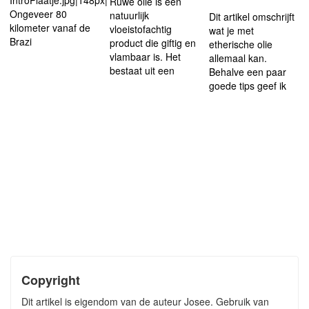
IntroPlaatje.jpg|148px|left
Ruwe olie is een
Ongeveer 80
natuurlijk
Dit artikel omschrijft
kilometer vanaf de
vloeistofachtig
wat je met
Brazi
product die giftig en
etherische olie
vlambaar is. Het
allemaal kan.
bestaat uit een
Behalve een paar
goede tips geef ik
Copyright
Dit artikel is eigendom van de auteur Josee. Gebruik van