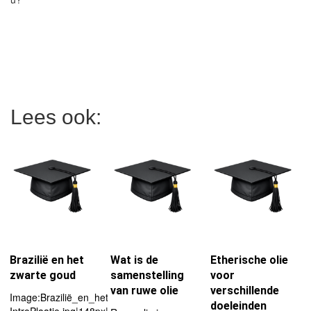
Lees ook:
Brazilië en het
Wat is de
Etherische olie
zwarte goud
samenstelling
voor
van ruwe olie
verschillende
Image:Brazilië_en_het_zwarte_goud-
doeleinden