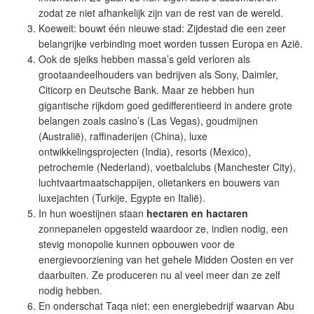
zodat ze niet afhankelijk zijn van de rest van de wereld.
Koeweit: bouwt één nieuwe stad: Zijdestad die een zeer
belangrijke verbinding moet worden tussen Europa en Azië.
Ook de sjeiks hebben massa’s geld verloren als
grootaandeelhouders van bedrijven als Sony, Daimler,
Citicorp en Deutsche Bank. Maar ze hebben hun
gigantische rijkdom goed gedifferentieerd in andere grote
belangen zoals casino’s (Las Vegas), goudmijnen
(Australië), raffinaderijen (China), luxe
ontwikkelingsprojecten (India), resorts (Mexico),
petrochemie (Nederland), voetbalclubs (Manchester City),
luchtvaartmaatschappijen, olietankers en bouwers van
luxejachten (Turkije, Egypte en Italië).
In hun woestijnen staan
hectaren en hactaren
zonnepanelen opgesteld waardoor ze, indien nodig, een
stevig monopolie kunnen opbouwen voor de
energievoorziening van het gehele Midden Oosten en ver
daarbuiten. Ze produceren nu al veel meer dan ze zelf
nodig hebben.
En onderschat Taqa niet: een energiebedrijf waarvan Abu