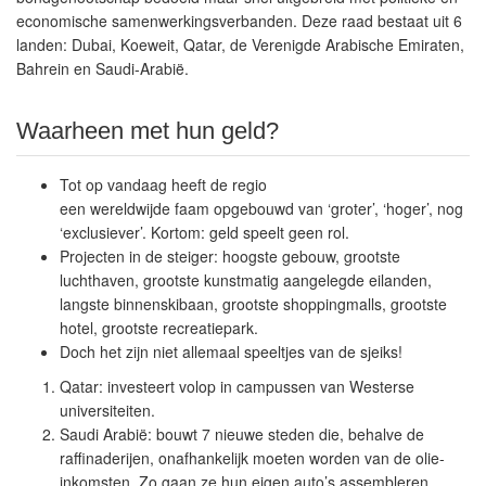
economische samenwerkingsverbanden. Deze raad bestaat uit 6
landen: Dubai, Koeweit, Qatar, de Verenigde Arabische Emiraten,
Bahrein en Saudi-Arabië.
Waarheen met hun geld?
Tot op vandaag heeft de regio
een wereldwijde faam opgebouwd van ‘groter’, ‘hoger’, nog
‘exclusiever’. Kortom: geld speelt geen rol.
Projecten in de steiger: hoogste gebouw, grootste
luchthaven, grootste kunstmatig aangelegde eilanden,
langste binnenskibaan, grootste shoppingmalls, grootste
hotel, grootste recreatiepark.
Doch het zijn niet allemaal speeltjes van de sjeiks!
Qatar: investeert volop in campussen van Westerse
universiteiten.
Saudi Arabië: bouwt 7 nieuwe steden die, behalve de
raffinaderijen, onafhankelijk moeten worden van de olie-
inkomsten. Zo gaan ze hun eigen auto’s assembleren