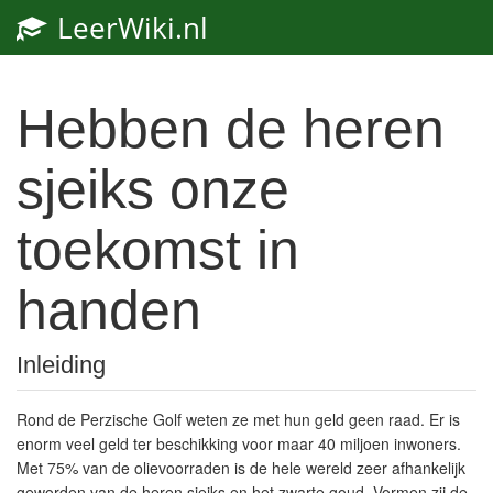
LeerWiki.nl
Toggl
navig
Hebben de heren
sjeiks onze
toekomst in
handen
Inleiding
Rond de Perzische Golf weten ze met hun geld geen raad. Er is
enorm veel geld ter beschikking voor maar 40 miljoen inwoners.
Met 75% van de olievoorraden is de hele wereld zeer afhankelijk
geworden van de heren sjeiks en het zwarte goud. Vormen zij de