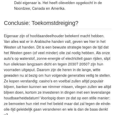
Dabi eigenaar is. Het heeft olievelden opgekocht in de
Noordzee, Canada en Amerika.
Conclusie: Toekomstdreiging?
Eigenaar zijn of hoofdaandeelhouder betekent macht hebben.
Van alles wat er in Arabische handen valt, geven we hier in het
Westen uit handen. Dit is een bewuste strategie tegen de tijd dat
het Westen geen (of veel minder) olie zal nodig hebben. Als onze
auto's op waterstof, zonne-energie of electriciteit gaan rijden, slipt
hun oliekraan langzaam dicht en tegen 2030? 2050? zijn hun
voorraden uitgeput. Daarom zijn de heren in de lange, witte
gewaden nu al bezig om hun volgende generaties veilig te stellen.
Ze kopen verstandig: casino's en voetbal zullen altijd populair
blijven, banken kunnen we nimmer missen, vliegen zullen we altijd
blijven doen, kortom ze investeren in dingen met een levenslange
houdbaarheidsdatum! Voorlopig doen ze dat op een stille manier:
ze bemoeien hun niet met het beleid maar dat zal tegen de einde-
olie-tijd geleidelijk gaan veranderen en wie is dan de baas denkt
u?