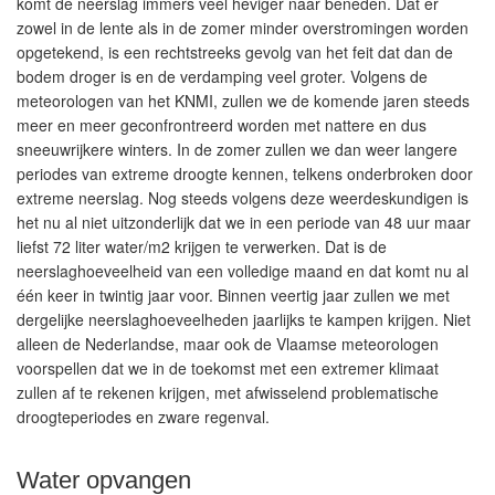
komt de neerslag immers veel heviger naar beneden. Dat er
zowel in de lente als in de zomer minder overstromingen worden
opgetekend, is een rechtstreeks gevolg van het feit dat dan de
bodem droger is en de verdamping veel groter. Volgens de
meteorologen van het KNMI, zullen we de komende jaren steeds
meer en meer geconfrontreerd worden met nattere en dus
sneeuwrijkere winters. In de zomer zullen we dan weer langere
periodes van extreme droogte kennen, telkens onderbroken door
extreme neerslag. Nog steeds volgens deze weerdeskundigen is
het nu al niet uitzonderlijk dat we in een periode van 48 uur maar
liefst 72 liter water/m2 krijgen te verwerken. Dat is de
neerslaghoeveelheid van een volledige maand en dat komt nu al
één keer in twintig jaar voor. Binnen veertig jaar zullen we met
dergelijke neerslaghoeveelheden jaarlijks te kampen krijgen. Niet
alleen de Nederlandse, maar ook de Vlaamse meteorologen
voorspellen dat we in de toekomst met een extremer klimaat
zullen af te rekenen krijgen, met afwisselend problematische
droogteperiodes en zware regenval.
Water opvangen