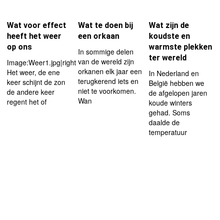
Wat voor effect
Wat te doen bij
Wat zijn de
heeft het weer
een orkaan
koudste en
op ons
warmste plekken
In sommige delen
ter wereld
van de wereld zijn
Image:Weer1.jpg|right|thumb|180px
orkanen elk jaar een
Het weer, de ene
In Nederland en
terugkerend iets en
keer schijnt de zon
België hebben we
niet te voorkomen.
de andere keer
de afgelopen jaren
Wan
regent het of
koude winters
gehad. Soms
daalde de
temperatuur