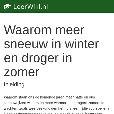
LeerWiki.nl
Toggl
navig
Waarom meer
sneeuw in winter
en droger in
zomer
Inleiding
Waarom staan ons de komende jaren meer natte en dus
sneeuwrijkere winters en meer warmere en drogere zomers te
wachten, zoals weerdeskundigen het nu al een tijdje voorspellen?
Heeft dit weerfenomeen te maken met de al zo fel besproken