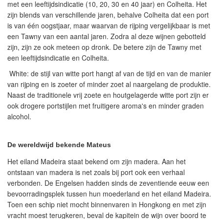
met een leeftijdsindicatie (10, 20, 30 en 40 jaar) en Colheita. Het
zijn blends van verschillende jaren, behalve Colheita dat een port
is van één oogstjaar, maar waarvan de rijping vergelijkbaar is met
een Tawny van een aantal jaren. Zodra al deze wijnen gebotteld
zijn, zijn ze ook meteen op dronk. De betere zijn de Tawny met
een leeftijdsindicatie en Colheita.
White:
de stijl van witte port hangt af van de tijd en van de manier
van rijping en is zoeter of minder zoet al naargelang de produktie.
Naast de traditionele vrij zoete en houtgelagerde witte port zijn er
ook drogere portstijlen met fruitigere aroma's en minder graden
alcohol.
De wereldwijd bekende Mateus
Het eiland Madeira staat bekend om zijn madera. Aan het
ontstaan van madera is net zoals bij port ook een verhaal
verbonden. De Engelsen hadden sinds de zeventiende eeuw een
bevoorradingsplek tussen hun moederland en het eiland Madeira.
Toen een schip niet mocht binnenvaren in Hongkong en met zijn
vracht moest terugkeren, beval de kapitein de wijn over boord te