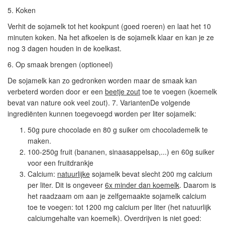
5. Koken
Verhit de sojamelk tot het kookpunt (goed roeren) en laat het 10
minuten koken. Na het afkoelen is de sojamelk klaar en kan je ze
nog 3 dagen houden in de koelkast.
6. Op smaak brengen (optioneel)
De sojamelk kan zo gedronken worden maar de smaak kan
verbeterd worden door er een
beetje zout
toe te voegen (koemelk
bevat van nature ook veel zout).
7. Varianten
De volgende
ingrediënten kunnen toegevoegd worden per liter sojamelk:
50g pure chocolade en 80 g suiker om chocolademelk te
maken.
100-250g fruit (bananen, sinaasappelsap,...) en 60g suiker
voor een fruitdrankje
Calcium:
natuurlijke
sojamelk bevat slecht 200 mg calcium
per liter. Dit is ongeveer
6x minder dan koemelk
. Daarom is
het raadzaam om aan je zelfgemaakte sojamelk calcium
toe te voegen: tot 1200 mg calcium per liter (het natuurlijk
calciumgehalte van koemelk). Overdrijven is niet goed: