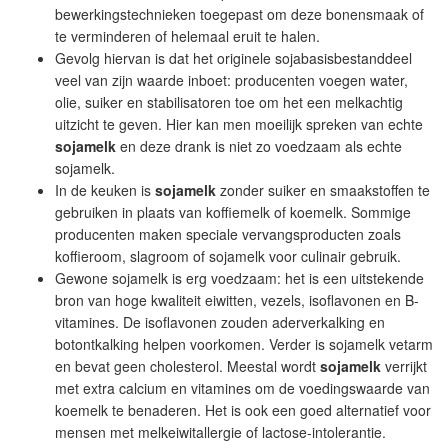
bewerkingstechnieken toegepast om deze bonensmaak of
te verminderen of helemaal eruit te halen.
Gevolg hiervan is dat het originele sojabasisbestanddeel
veel van zijn waarde inboet: producenten voegen water,
olie, suiker en stabilisatoren toe om het een melkachtig
uitzicht te geven. Hier kan men moeilijk spreken van echte
sojamelk
en deze drank is niet zo voedzaam als echte
sojamelk.
In de keuken is
sojamelk
zonder suiker en smaakstoffen te
gebruiken in plaats van koffiemelk of koemelk. Sommige
producenten maken speciale vervangsproducten zoals
koffieroom, slagroom of sojamelk voor culinair gebruik.
Gewone sojamelk is erg voedzaam: het is een uitstekende
bron van hoge kwaliteit eiwitten, vezels, isoflavonen en B-
vitamines. De isoflavonen zouden aderverkalking en
botontkalking helpen voorkomen. Verder is sojamelk vetarm
en bevat geen cholesterol. Meestal wordt
sojamelk
verrijkt
met extra calcium en vitamines om de voedingswaarde van
koemelk te benaderen. Het is ook een goed alternatief voor
mensen met melkeiwitallergie of lactose-intolerantie.