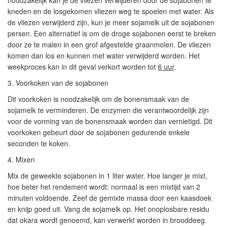
noodzakelijk kan je de vliezen verwijderen door de sojabonen te
kneden en de losgekomen vliezen weg te spoelen met water. Als
de vliezen verwijderd zijn, kun je meer sojamelk uit de sojabonen
persen. Een alternatief is om de droge sojabonen eerst te breken
door ze te malen in een grof afgestelde graanmolen. De vliezen
komen dan los en kunnen met water verwijderd worden. Het
weekproces kan in dit geval verkort worden tot
6 uur
.
3. Voorkoken van de sojabonen
Dit voorkoken is noodzakelijk om de bonensmaak van de
sojamelk te verminderen. De enzymen die verantwoordelijk zijn
voor de vorming van de bonensmaak worden dan vernietigd. Dit
voorkoken gebeurt door de sojabonen gedurende enkele
seconden te koken.
4. Mixen
Mix de geweekte sojabonen in 1 liter water. Hoe langer je mixt,
hoe beter het rendement wordt: normaal is een mixtijd van 2
minuten voldoende. Zeef de gemixte massa door een kaasdoek
en knijp goed uit. Vang de sojamelk op. Het onoplosbare residu
dat okara wordt genoemd, kan verwerkt worden in brooddeeg.