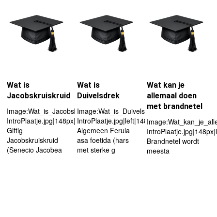
Wat is
Wat is
Wat kan je
Jacobskruiskruid
Duivelsdrek
allemaal doen
met brandnetel
Image:Wat_is_Jacobskruiskruid-
Image:Wat_is_Duivelsdrek-
IntroPlaatje.jpg|148px|left
IntroPlaatje.jpg|left|148px
Image:Wat_kan_je_all
Giftig
Algemeen Ferula
IntroPlaatje.jpg|148px|l
Jacobskruiskruid
asa foetida (hars
Brandnetel wordt
(Senecio Jacobea
met sterke g
meesta