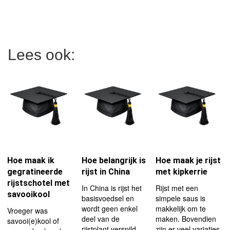
Lees ook:
Hoe maak ik
Hoe belangrijk is
Hoe maak je rijst
gegratineerde
rijst in China
met kipkerrie
rijstschotel met
In China is rijst het
Rijst met een
savooikool
basisvoedsel en
simpele saus is
wordt geen enkel
makkelijk om te
Vroeger was
deel van de
maken. Bovendien
savooi(e)kool of
rijstplant verspild.
zijn er veel variaties