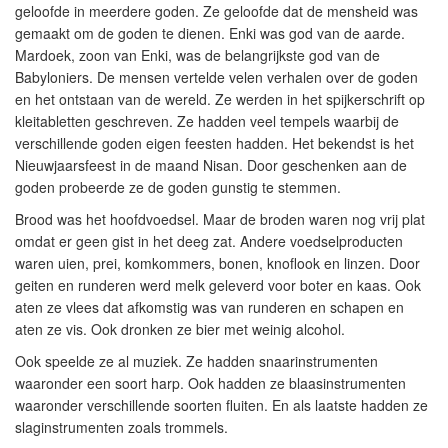
geloofde in meerdere goden. Ze geloofde dat de mensheid was
gemaakt om de goden te dienen. Enki was god van de aarde.
Mardoek, zoon van Enki, was de belangrijkste god van de
Babyloniers. De mensen vertelde velen verhalen over de goden
en het ontstaan van de wereld. Ze werden in het spijkerschrift op
kleitabletten geschreven. Ze hadden veel tempels waarbij de
verschillende goden eigen feesten hadden. Het bekendst is het
Nieuwjaarsfeest in de maand Nisan. Door geschenken aan de
goden probeerde ze de goden gunstig te stemmen.
Brood was het hoofdvoedsel. Maar de broden waren nog vrij plat
omdat er geen gist in het deeg zat. Andere voedselproducten
waren uien, prei, komkommers, bonen, knoflook en linzen. Door
geiten en runderen werd melk geleverd voor boter en kaas. Ook
aten ze vlees dat afkomstig was van runderen en schapen en
aten ze vis. Ook dronken ze bier met weinig alcohol.
Ook speelde ze al muziek. Ze hadden snaarinstrumenten
waaronder een soort harp. Ook hadden ze blaasinstrumenten
waaronder verschillende soorten fluiten. En als laatste hadden ze
slaginstrumenten zoals trommels.