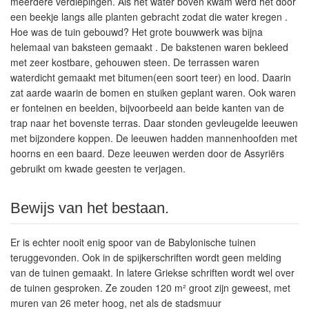
meerdere verdiepingen. Als het water boven kwam werd het door
een beekje langs alle planten gebracht zodat die water kregen .
Hoe was de tuin gebouwd? Het grote bouwwerk was bijna
helemaal van baksteen gemaakt . De bakstenen waren bekleed
met zeer kostbare, gehouwen steen. De terrassen waren
waterdicht gemaakt met bitumen(een soort teer) en lood. Daarin
zat aarde waarin de bomen en stuiken geplant waren. Ook waren
er fonteinen en beelden, bijvoorbeeld aan beide kanten van de
trap naar het bovenste terras. Daar stonden gevleugelde leeuwen
met bijzondere koppen. De leeuwen hadden mannenhoofden met
hoorns en een baard. Deze leeuwen werden door de Assyriërs
gebruikt om kwade geesten te verjagen.
Bewijs van het bestaan.
Er is echter nooit enig spoor van de Babylonische tuinen
teruggevonden. Ook in de spijkerschriften wordt geen melding
van de tuinen gemaakt. In latere Griekse schriften wordt wel over
de tuinen gesproken. Ze zouden 120 m² groot zijn geweest, met
muren van 26 meter hoog, net als de stadsmuur