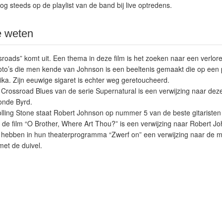
og steeds op de playlist van de band bij live optredens.
e weten
ssroads” komt uit. Een thema in deze film is het zoeken naar een verl
foto’s die men kende van Johnson is een beeltenis gemaakt die op een
ika. Zijn eeuwige sigaret is echter weg geretoucheerd.
 Crossroad Blues van de serie Supernatural is een verwijzing naar dez
onde Byrd.
lling Stone staat Robert Johnson op nummer 5 van de beste gitaristen a
de film “O Brother, Where Art Thou?” is een verwijzing naar Robert J
hebben in hun theaterprogramma “Zwerf on” een verwijzing naar de 
met de duivel.