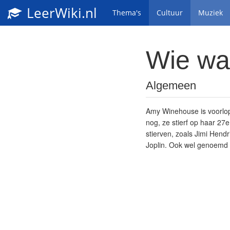
LeerWiki.nl
Thema's
Cultuur
Muziek
Wie wa
Algemeen
Amy Winehouse is voorlopi
nog, ze stierf op haar 27
stierven, zoals Jimi Hend
Joplin. Ook wel genoemd 