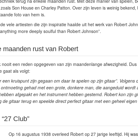
 techniek terug na enkele maanden rust. Met deze manier van spelen, be
ijd, zoals Son House en Charley Patton. Over zijn leven is weinig bekend,
taande foto van hem is.
e vele artiesten die zijn inspiratie haalde uit het werk van Robert Johns
 anything more deeply soulful than Robert Johnson”.
e maanden rust van Robert
ijk nooit een reden opgegeven van zijn maandenlange afwezigheid. Dus 
e gaat als volgt:
 een kruispunt zijn gegaan om daar te spelen op zijn gitaar”. Volgens d
 ontmoeting gehad met een grote, donkere man, die aangeduid wordt a
hebben afgepakt en het instrument hebben gestemd. Robert kon zijn gitaa
g de gitaar terug en speelde direct perfect gitaar met een geheel eigen s
 “27 Club”
Op 16 augustus 1938 overleed Robert op 27 jarige leeftijd. Hij wa