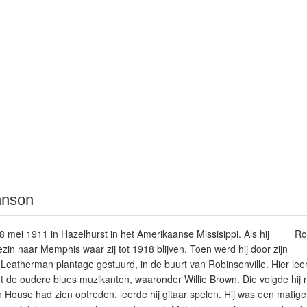
hnson
 mei 1911 in Hazelhurst in het Amerikaanse Missisippi. Als hij
Ro
 gezin naar Memphis waar zij tot 1918 blijven. Toen werd hij door zijn
Leatherman plantage gestuurd, in de buurt van Robinsonville. Hier lee
 de oudere blues muzikanten, waaronder Willie Brown. Die volgde hij 
 House had zien optreden, leerde hij gitaar spelen. Hij was een mati