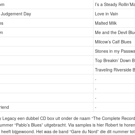
oom
I’s a Steady Rollin’M
r Judgement Day
Love in Vain
es
Malted Milk
wn
Me and the Devil Blu
Milcow’s Calf Blues
Stones in my Passw
Top Breakin’ Down B
Traveling Riverside 
-
-
-
riend
-
y Legacy een dubbel CD box uit onder de naam “The Complete Record
ummer “Pablo’s Blues” uitgebracht. Via samples is hier Robert te horen a
f heeft bijgewoond. Het was de band “Gare du Nord” die dit nummer tot