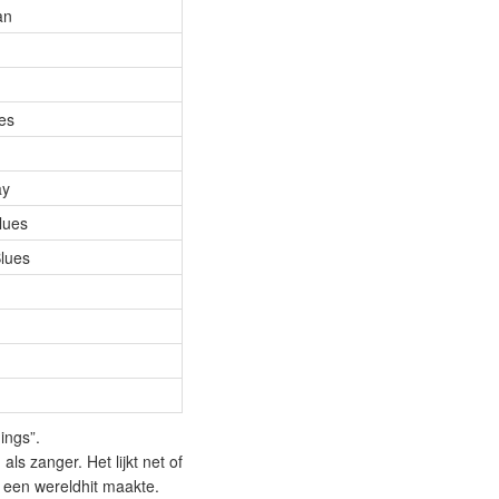
an
es
ay
lues
Blues
ings”.
ls zanger. Het lijkt net of
 een wereldhit maakte.