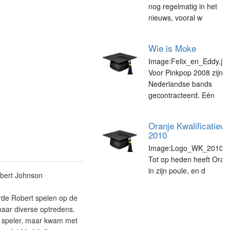
nog regelmatig in het
nieuws, vooral w
Wie is Moke
Image:Felix_en_Eddy.jpg
Voor Pinkpop 2008 zijn v
Nederlandse bands
gecontracteerd. Eén
Oranje Kwalificatiew
2010
Image:Logo_WK_2010.jpg
Tot op heden heeft Oran
in zijn poule, en d
bert Johnson
rde Robert spelen op de
naar diverse optredens.
ge speler, maar kwam met