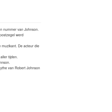
oren nummer van Johnson.
 postzegel werd
e muzikant. De acteur die
ller tijden.
ohnson.
mythe van Robert Johnson