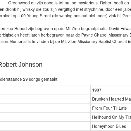
Greenwood en zijn dood is tot nu toe mysterieus. Robert heeft op
en dronk hij whisky die zou zijn vergiftigd met strychnine, door een ja
 verbleef op 109 Young Street (de woning bestaat niet meer) vlak bij Gree
eren zou Robert zijn begraven op de Mt.Zion begraafplaats. David Edwa
verblijfselen heeft laten herbegraven naar de Payne Chapel Missionary 
son Memorial is te vinden bij de Mt. Zion Missionary Baptist Churcht 
 Robert Johnson
 onderstaande 29 songs gemaakt:
1937
Drunken Hearted M
From Four Til Late
Hellhound On My Tra
Honeymoon Blues