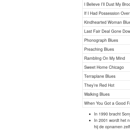
I Believe I’ll Dust My Br
If I Had Possession Ove
Kindhearted Woman Blu
Last Fair Deal Gone Do
Phonograph Blues
Preaching Blues
Rambling On My Mind
Sweet Home Chicago
Terraplane Blues
They’re Red Hot
Walking Blues
When You Got a Good F
In 1990 bracht Son
In 2001 wordt het n
hij de opnamen zel