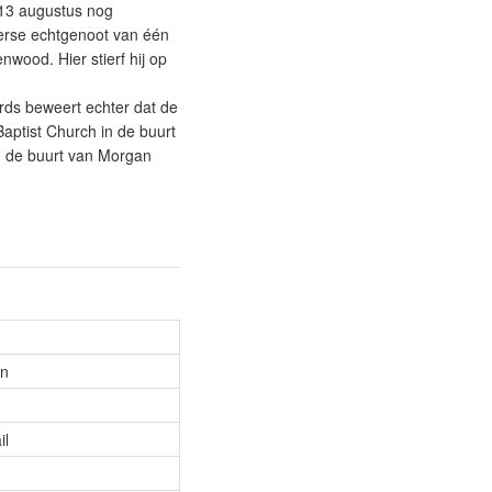
 13 augustus nog
loerse echtgenoot van één
nwood. Hier stierf hij op
rds beweert echter dat de
Baptist Church in de buurt
in de buurt van Morgan
an
il