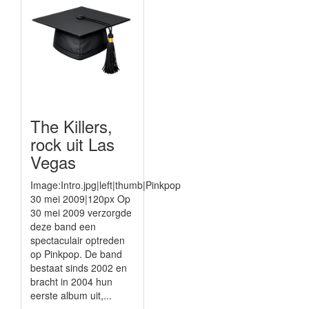
The Killers,
rock uit Las
Vegas
Image:Intro.jpg|left|thumb|Pinkpop
30 mei 2009|120px Op
30 mei 2009 verzorgde
deze band een
spectaculair optreden
op Pinkpop. De band
bestaat sinds 2002 en
bracht in 2004 hun
eerste album uit,...