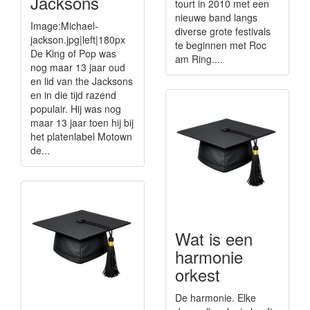
Jacksons
tourt in 2010 met een
nieuwe band langs
Image:Michael-
diverse grote festivals
jackson.jpg|left|180px
te beginnen met Roc
De King of Pop was
am Ring....
nog maar 13 jaar oud
en lid van the Jacksons
en in die tijd razend
populair. Hij was nog
maar 13 jaar toen hij bij
het platenlabel Motown
de...
Wat is een
harmonie
orkest
De harmonie. Elke