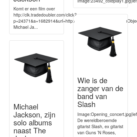
Image:23492_coldplay1.jpg|lef
Komt er een film over
http://clk.tradedoubler.com/click?
p=24371&a=1682914&url=http://itunes.apple.com%2FWebO
Michael Ja...
Wie is de
zanger van de
band van
Slash
Michael
Jackson, zijn
Image:Opening_concert.jpg|lef
solo albums
De wereldberoemde
gitarist Slash, ex gitarist
naast The
van Guns ’N Roses,