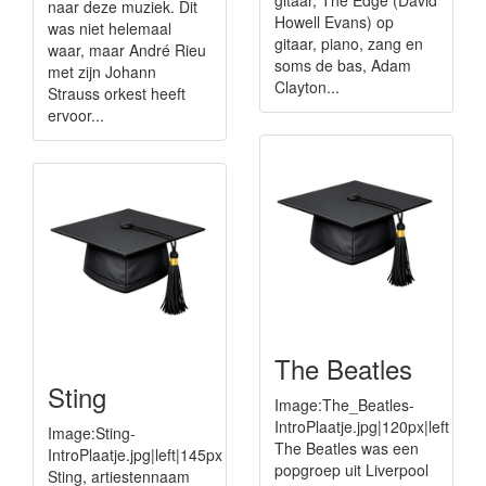
gitaar, The Edge (David
naar deze muziek. Dit
Howell Evans) op
was niet helemaal
gitaar, piano, zang en
waar, maar André Rieu
soms de bas, Adam
met zijn Johann
Clayton...
Strauss orkest heeft
ervoor...
The Beatles
Sting
Image:The_Beatles-
IntroPlaatje.jpg|120px|left
Image:Sting-
The Beatles was een
IntroPlaatje.jpg|left|145px
popgroep uit Liverpool
Sting, artiestennaam