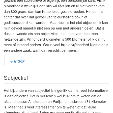
gewicht een subjectieve of eigenlijk een persoonlijke kant. Als ik
bijvoorbeeld wekelijks een kilo wil afvallen en ik niet verder kom
dan 800 gram, dan kan ik me teleurgesteld voelen. Het punt is
echter dat over dat gevoel van teleurstelling ook niet
gediscussieerd kan worden. Maar toch is het niet objectief. Ik kan
mijn gevoel namelijk niet één op één met anderen delen. Dat is
dus de tweede eis aan objectiviteit, het moet voor iedereen
hetzelfde zijn. Vijfhonderd kilometer is 500 kilometer of ik dat nu
meet of iemand anders. Wat ik voel bij die vijfhonderd kilometer is
een andere zaak, want dat verschilt per mens.
⏚ Index
Subjectief
Het bijzondere van subjectief is eigenlijk dat het veel informatiever
is dan objectief. Het is misschien wel leuk om te weten dat de
afstand tussen Amsterdam en Parijs hemelsbreed 431 kilometer
is. Maar het is veel interessanter om te weten of dat leuke
kilometers zijn of saai. Laten we maar eerlijk zijn het stuk door