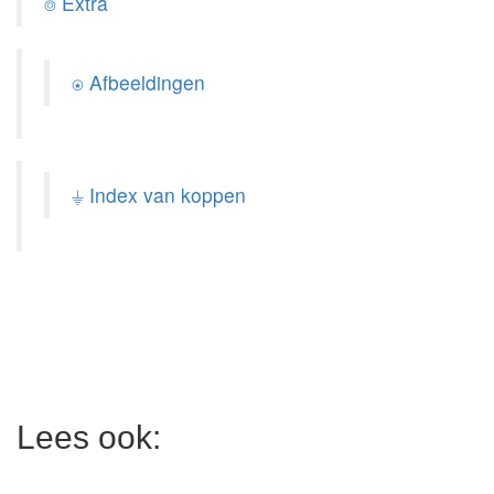
⌾ Extra
⍟ Afbeeldingen
⏚ Index van koppen
Lees ook: