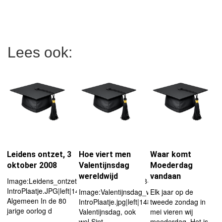
Lees ook:
Leidens ontzet, 3
Hoe viert men
Waar komt
oktober 2008
Valentijnsdag
Moederdag
wereldwijd
vandaan
Image:Leidens_ontzet%2C_3_oktober_2008-
IntroPlaatje.JPG|left|148px
Image:Valentijnsdag_wereldwijd-
Elk jaar op de
Algemeen In de 80
IntroPlaatje.jpg|left|148px
tweede zondag in
jarige oorlog d
Valentijnsdag, ook
mei vieren wij
wel Sint
moederdag. Het is