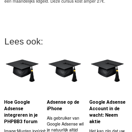
een maandelijks lidgeld. Deze cursus kost amper 27€.
Lees ook:
Hoe Google
Adsense op de
Google Adsense
Adsense
iPhone
Account in de
integreren in je
wacht: Neem
Als gebruiker van
PHPBB3 forum
aktie
Google Adsense wil
je natuurlijk altijd
Image:Munten.jpg|right|thumb|116px
Het kan zijn dat uw