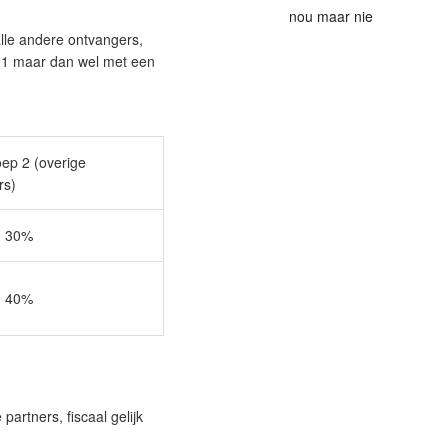
nou maar nie
alle andere ontvangers,
p 1 maar dan wel met een
oep 2 (overige
rs)
0%
0%
partners, fiscaal
gelijk