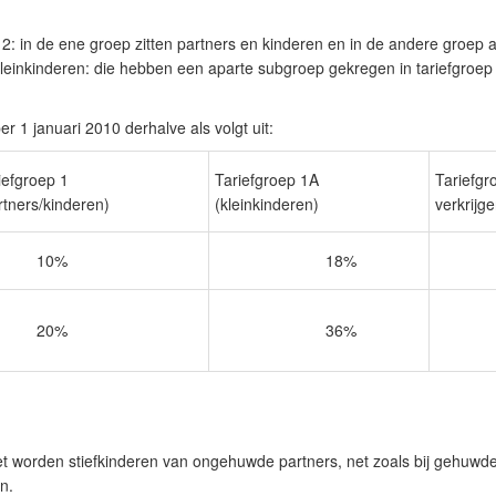
2: in de ene groep zitten partners en kinderen en in de andere groep 
kleinkinderen: die hebben een aparte subgroep gekregen in tariefgroe
per 1 januari 2010 derhalve als volgt uit:
iefgroep 1
Tariefgroep 1A
Tariefgr
rtners/kinderen)
(kleinkinderen)
verkrijge
10%
18%
3
20%
36%
4
t worden stiefkinderen van ongehuwde partners, net zoals bij gehuwde 
en
.