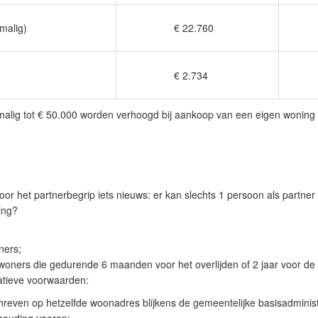
malig)
€ 22.760
€ 24
€ 2.734
€ 2
nmalig tot € 50.000 worden verhoogd bij aankoop van een eigen woning
voor het partnerbegrip iets nieuws: er kan
slechts 1 persoon als partner
ing?
ners;
ers die gedurende 6 maanden voor het overlijden of 2 jaar voor de
atieve voorwaarden:
hreven op hetzelfde woonadres blijkens de gemeentelijke basisadminist