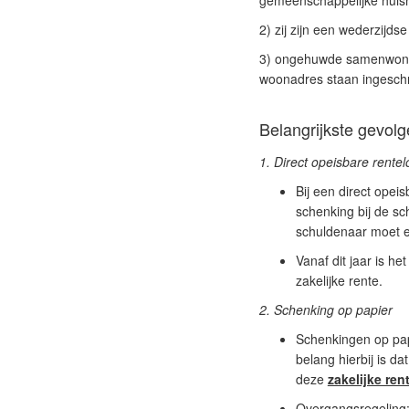
gemeenschappelijke huis
2) zij zijn een wederzijds
3) ongehuwde samenwoners
woonadres staan ingesch
Belangrijkste gevol
1. Direct opeisbare rente
Bij een direct opeis
schenking bij de s
schuldenaar moet e
Vanaf dit jaar is h
zakelijke rente.
2. Schenking op papier
Schenkingen op pap
belang hierbij is da
deze
zakelijke ren
Overgangsregeling: