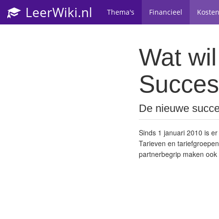
LeerWiki.nl
Thema's
Financieel
Koste
Wat wil
Succes
De nieuwe succe
Sinds 1 januari 2010 is e
Tarieven en tariefgroepen
partnerbegrip maken ook 