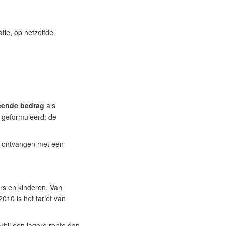
ie, op hetzelfde
eende bedrag
als
 geformuleerd: de
te ontvangen met een
rs en kinderen. Van
2010 is het tarief van
bij een lagere rente dan