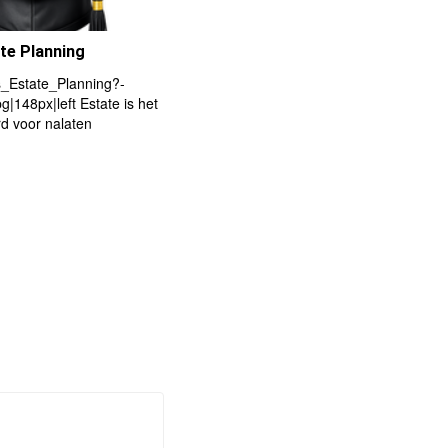
ate Planning
_Estate_Planning?-
pg|148px|left Estate is het
d voor nalaten