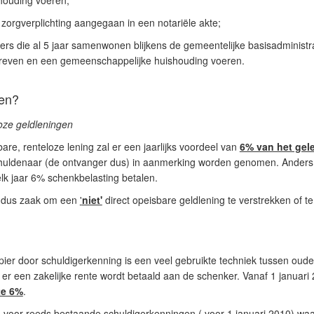
houding voeren;
e zorgverplichting aangegaan in een notariële akte;
 die al 5 jaar samenwonen blijkens de gemeentelijke basisadministrat
reven en een gemeenschappelijke huishouding voeren.
gen?
loze geldleningen
bare, renteloze lening zal er een jaarlijks voordeel van
6% van het gel
chuldenaar (de ontvanger dus) in aanmerking worden genomen. Anders
lk jaar 6% schenkbelasting betalen.
et dus zaak om een
'
niet'
direct opeisbare geldlening te verstrekken of 
ier door schuldigerkenning is een veel gebruikte techniek tussen oude
t er een zakelijke rente wordt betaald aan de schenker. Vanaf 1 januari 
te 6%
.
 voor reeds bestaande schuldigerkenningen ( voor 1 januari 2010) waar