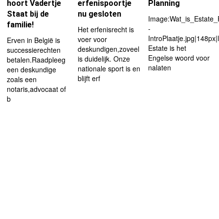
hoort Vadertje
erfenispoortje
Planning
Staat bij de
nu gesloten
Image:Wat_is_Estate_
familie!
-
Het erfenisrecht is
IntroPlaatje.jpg|148px|l
voer voor
Erven in België is
Estate is het
deskundigen,zoveel
successierechten
Engelse woord voor
is duidelijk. Onze
betalen.Raadpleeg
nalaten
nationale sport is en
een deskundige
blijft erf
zoals een
notaris,advocaat of
b