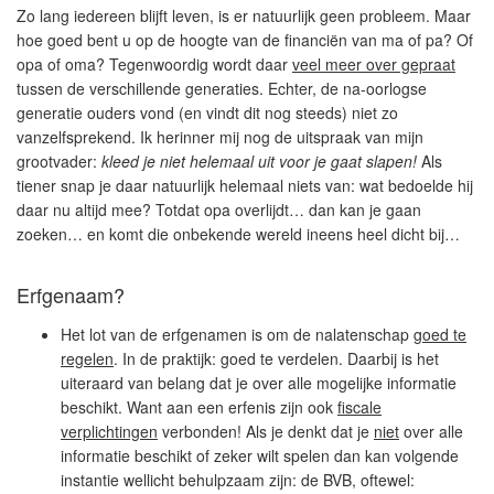
Zo lang iedereen blijft leven, is er natuurlijk geen probleem. Maar
hoe goed bent u op de hoogte van de financiën van ma of pa? Of
opa of oma? Tegenwoordig wordt daar
veel meer over gepraat
tussen de verschillende generaties. Echter, de na-oorlogse
generatie ouders vond (en vindt dit nog steeds) niet zo
vanzelfsprekend. Ik herinner mij nog de uitspraak van mijn
grootvader:
kleed je niet helemaal uit voor je gaat slapen!
Als
tiener snap je daar natuurlijk helemaal niets van: wat bedoelde hij
daar nu altijd mee? Totdat opa overlijdt… dan kan je gaan
zoeken… en komt die onbekende wereld ineens heel dicht bij…
Erfgenaam?
Het lot van de erfgenamen is om de nalatenschap
goed te
regelen
. In de praktijk: goed te verdelen. Daarbij is het
uiteraard van belang dat je over alle mogelijke informatie
beschikt. Want aan een erfenis zijn ook
fiscale
verplichtingen
verbonden! Als je denkt dat je
niet
over alle
informatie beschikt of zeker wilt spelen dan kan volgende
instantie wellicht behulpzaam zijn: de BVB, oftewel: