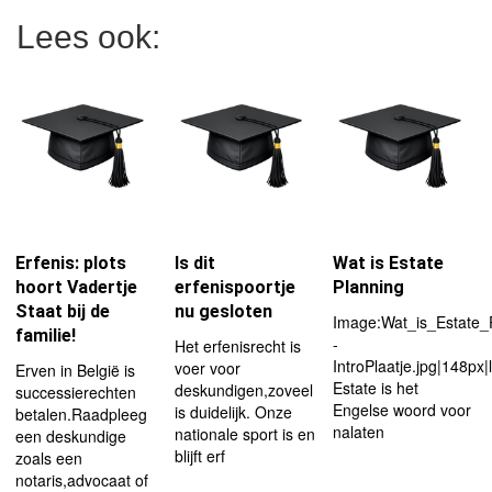
Lees ook:
Erfenis: plots
Is dit
Wat is Estate
hoort Vadertje
erfenispoortje
Planning
Staat bij de
nu gesloten
Image:Wat_is_Estate_
familie!
-
Het erfenisrecht is
IntroPlaatje.jpg|148px|l
voer voor
Erven in België is
Estate is het
deskundigen,zoveel
successierechten
Engelse woord voor
is duidelijk. Onze
betalen.Raadpleeg
nalaten
nationale sport is en
een deskundige
blijft erf
zoals een
notaris,advocaat of