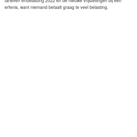
tarieven erfbelasting 2022 en de nieuwe vrijstellingen bij een
erfenis, want niemand betaalt graag te veel belasting.