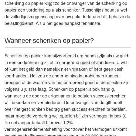
schenking op papier krijgt zo de ontvanger van de schenking op
papier een vordering op u als schenker. Tussentijds houdt u wel
de volledige zeggenschap over uw geld. Iedereen blij, behalve de
belastingdienst. Als u het goed aanpakt tenminste.
Wanneer schenken op papier?
Schenken op papier kan bijvoorbeeld erg handig zijn als uw geld
in een onderneming zit of in onroerend goed of aandelen. U wilt
of kunt het geld dan namelijk niet vrijmaken of hebt geen cash
voorhanden. Het zou de onderneming in problemen kunnen
brengen of de waarde van het onroerend goed of de effecten zijn
volgens u juist te laag. Schenken op papier is ook handig,
wanneer u de door de erfgenamen te betalen successierechten
wilt beperken en verminderen. De ontvanger van de gift hoeft
over het geschonken bedrag geen successierechten te betalen,
maar moet de vordering wel optellen bij zijn vermogen in box 3.
De ontvanger betaalt hierover 1,2%
vermogensrendementsheffing voor zover het vermogen uitkomt
boven het heffingsvrij vermogen van ruim 20.000 euro per