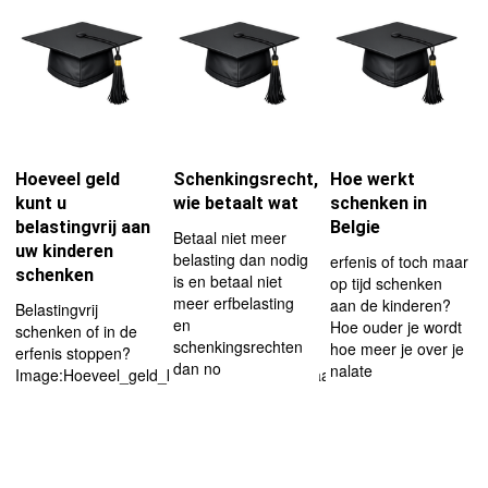
Hoeveel geld
Schenkingsrecht,
Hoe werkt
kunt u
wie betaalt wat
schenken in
belastingvrij aan
Belgie
Betaal niet meer
uw kinderen
belasting dan nodig
erfenis of toch maar
schenken
is en betaal niet
op tijd schenken
meer erfbelasting
aan de kinderen?
Belastingvrij
en
Hoe ouder je wordt
schenken of in de
schenkingsrechten
hoe meer je over je
erfenis stoppen?
dan no
nalate
Image:Hoeveel_geld_kunt_u_belastingvrij_aan_uw_kind