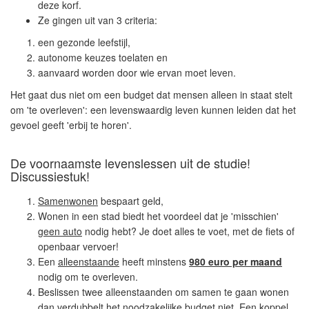
deze korf.
Ze gingen uit van 3 criteria:
een gezonde leefstijl,
autonome keuzes toelaten en
aanvaard worden door wie ervan moet leven.
Het gaat dus niet om een budget dat mensen alleen in staat stelt
om 'te overleven': een levenswaardig leven kunnen leiden dat het
gevoel geeft 'erbij te horen'.
De voornaamste levenslessen uit de studie!
Discussiestuk
!
Samenwonen
bespaart geld,
Wonen in een stad biedt het voordeel dat je 'misschien'
geen auto
nodig hebt? Je doet alles te voet, met de fiets of
openbaar vervoer!
Een
alleenstaande
heeft minstens
980 euro per maand
nodig om te overleven.
Beslissen twee alleenstaanden om samen te gaan wonen
dan verdubbelt het noodzakelijke budget
niet
. Een koppel