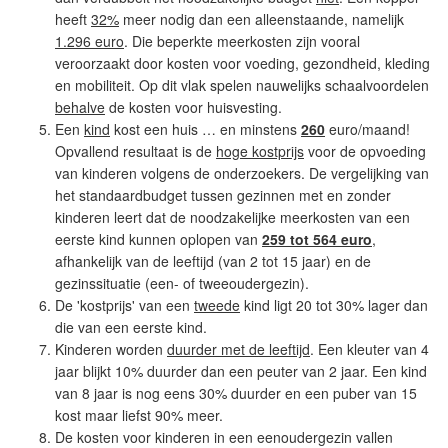
heeft
32%
meer nodig dan een alleenstaande, namelijk
1.296 euro
. Die beperkte meerkosten zijn vooral
veroorzaakt door kosten voor voeding, gezondheid, kleding
en mobiliteit. Op dit vlak spelen nauwelijks schaalvoordelen
behalve
de kosten voor huisvesting.
Een
kind
kost een huis … en minstens
260
euro/maand!
Opvallend resultaat is de
hoge kostprijs
voor de opvoeding
van kinderen volgens de onderzoekers. De vergelijking van
het standaardbudget tussen gezinnen met en zonder
kinderen leert dat de noodzakelijke meerkosten van een
eerste kind kunnen oplopen van
259 tot 564 euro
,
afhankelijk van de leeftijd (van 2 tot 15 jaar) en de
gezinssituatie (een- of tweeoudergezin).
De 'kostprijs' van een
tweede
kind ligt 20 tot 30% lager dan
die van een eerste kind.
Kinderen worden
duurder met de leeftijd
. Een kleuter van 4
jaar blijkt 10% duurder dan een peuter van 2 jaar. Een kind
van 8 jaar is nog eens 30% duurder en een puber van 15
kost maar liefst 90% meer.
De kosten voor kinderen in een eenoudergezin vallen