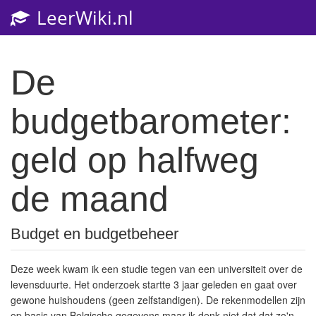
LeerWiki.nl
Toggl
navig
De
budgetbarometer:
geld op halfweg
de maand
Budget en budgetbeheer
Deze week kwam ik een studie tegen van een universiteit over de
levensduurte. Het onderzoek startte 3 jaar geleden en gaat over
gewone huishoudens (geen zelfstandigen). De rekenmodellen zijn
op basis van Belgische gegevens maar ik denk niet dat dat zo'n