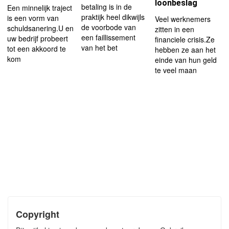
loonbeslag
betaling is in de
Een minnelijk traject
praktijk heel dikwijls
is een vorm van
Veel werknemers
de voorbode van
schuldsanering.U en
zitten in een
een faillissement
uw bedrijf probeert
financiele crisis.Ze
van het bet
tot een akkoord te
hebben ze aan het
kom
einde van hun geld
te veel maan
Copyright