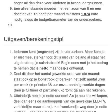
hoger uit dan deze voor kinderen in tweeoudergezinnen.
Een alleenstaande moeder met een zoon van 8 en een
dochter van 15 heeft per maand minstens
1.874
euro
nodig, aldus de budgetbarometer van de onderzoekers.
Uitgaven/berekeningstip!
Iedereen kent (ongeveer) zijn bruto uurloon. Maar kom je
er niet mee, sterker nog: dit is niet van belang al staat het
uitgebreid op je salarisstrook! Begin eens met je het bedrag
te nemen dat je
netto
maandelijks ontvangt.
Deel dit door het aantal gewerkte uren van die maand:
staat ook op je loonstrook of bereken het zelf: aantal uren
per week (in principe 38 uur enz... aantal gewerkte dagen
(ben je fulltimer of parttimer), kortom: ga aan het rekenen.
Uiteindelijk heb je je netto uurloon! Als je nou iets wil kopen,
deel dan eens de aankoopprijs van die geweldige LED-TV,
verleidelijke maar dure jurk of weekendje-weg door je netto