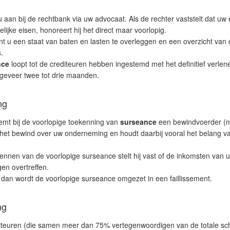
 aan bij de rechtbank via uw advocaat. Als de rechter vaststelt dat uw
lijke eisen, honoreert hij het direct maar voorlopig.
nt u een staat van baten en lasten te overleggen en een overzicht van
.
nce
loopt tot de crediteuren hebben ingestemd met het definitief verlene
geveer twee tot drie maanden.
ng
mt bij de voorlopige toekenning van
surseance
een bewindvoerder (me
het bewind over uw onderneming en houdt daarbij vooral het belang va
ennen van de voorlopige surseance stelt hij vast of de inkomsten van
gen overtreffen.
 dan wordt de voorlopige surseance omgezet in een faillissement.
ng
diteuren (die samen meer dan 75% vertegenwoordigen van de totale schu