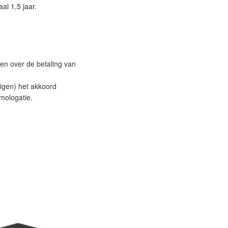
l 1,5 jaar.
en over de betaling van
digen) het akkoord
mologatie.