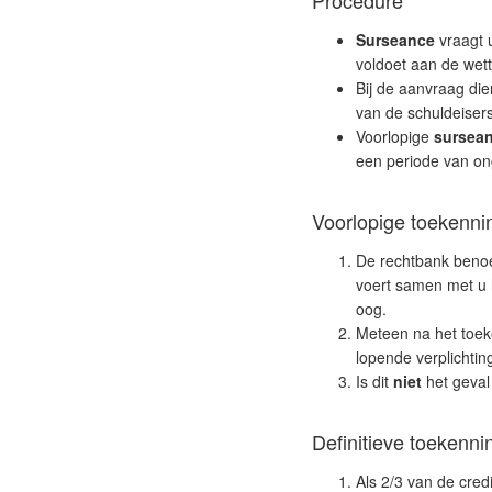
Procedure
Surseance
vraagt u
voldoet aan de wette
Bij de aanvraag die
van de schuldeisers
Voorlopige
sursea
een periode van on
Voorlopige
toekenni
De rechtbank benoe
voert samen met u 
oog.
Meteen na het toek
lopende verplichtin
Is dit
niet
het geval
Definitieve toekenni
Als 2/3 van de cre