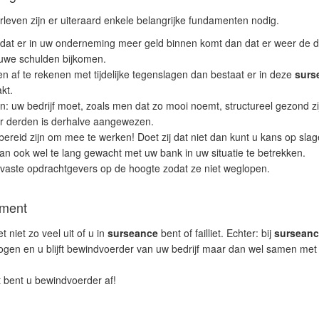
rleven zijn er uiteraard enkele belangrijke fundamenten nodig.
s dat er in uw onderneming meer geld binnen komt dan dat er weer de d
uwe schulden bijkomen.
en af te rekenen met tijdelijke tegenslagen dan bestaat er in deze
surs
akt.
 uw bedrijf moet, zoals men dat zo mooi noemt, structureel gezond zi
r derden is derhalve aangewezen.
reid zijn om mee te werken! Doet zij dat niet dan kunt u kans op slag
an ook wel te lang gewacht met uw bank in uw situatie te betrekken.
 vaste opdrachtgevers op de hoogte zodat ze niet weglopen.
ement
t niet zo veel uit of u in
surseance
bent of failliet. Echter: bij
surseanc
gen en u blijft bewindvoerder van uw bedrijf maar dan wel samen me
nt bent u bewindvoerder af!