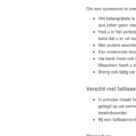
Om een
surseance
te ove
Het belangrijkste i
dus zeker geen nie
Had u in het verled
kans dat u er uit ra
Met andere woorden:
Een onderzoek doo
Uw bank moet ook be
Misschien heeft u d
Breng ook tijdig uw
Verschil met failliss
In principe maakt he
gelegd op uw vermo
bewindvoerder.
Bij een faillisseme