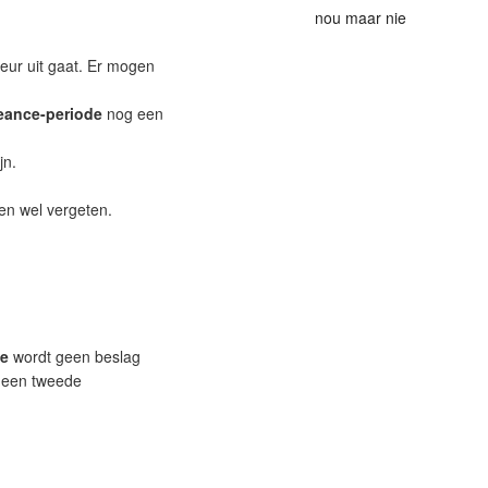
nou maar nie
eur uit gaat. Er mogen
eance-periode
nog een
jn.
en wel vergeten.
e
wordt geen beslag
t een tweede