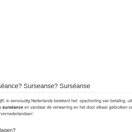
séance? Surseanse? Surséanse
jft: in eenvoudig Nederlands betekent het: opschorting van betaling, uits
is
surséance
en vandaar de verwarring en het door elkaar gebruiken va
 ‘vernederlandsen’.
lagen?