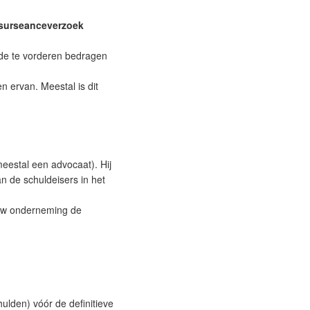
surseanceverzoek
 de te vorderen bedragen
n ervan. Meestal is dit
estal een advocaat). Hij
n de schuldeisers in het
 uw onderneming de
lden) vóór de definitieve