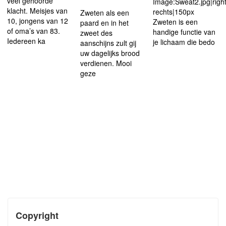
veel gehoorde
Image:Sweat2.jpg|right
klacht. Meisjes van
rechts|150px
Zweten als een
10, jongens van 12
Zweten is een
paard en in het
of oma’s van 83.
handige functie van
zweet des
Iedereen ka
je lichaam die bedo
aanschijns zult gij
uw dagelijks brood
verdienen. Mooi
geze
Copyright