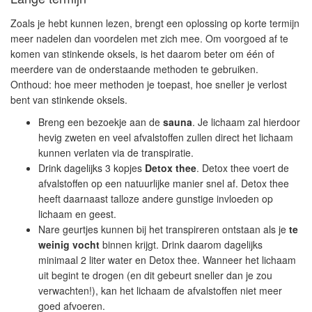
Zoals je hebt kunnen lezen, brengt een oplossing op korte termijn
meer nadelen dan voordelen met zich mee. Om voorgoed af te
komen van stinkende oksels, is het daarom beter om één of
meerdere van de onderstaande methoden te gebruiken.
Onthoud: hoe meer methoden je toepast, hoe sneller je verlost
bent van stinkende oksels.
Breng een bezoekje aan de
sauna
. Je lichaam zal hierdoor
hevig zweten en veel afvalstoffen zullen direct het lichaam
kunnen verlaten via de transpiratie.
Drink dagelijks 3 kopjes
Detox thee
. Detox thee voert de
afvalstoffen op een natuurlijke manier snel af. Detox thee
heeft daarnaast talloze andere gunstige invloeden op
lichaam en geest.
Nare geurtjes kunnen bij het transpireren ontstaan als je
te
weinig vocht
binnen krijgt. Drink daarom dagelijks
minimaal 2 liter water en Detox thee. Wanneer het lichaam
uit begint te drogen (en dit gebeurt sneller dan je zou
verwachten!), kan het lichaam de afvalstoffen niet meer
goed afvoeren.