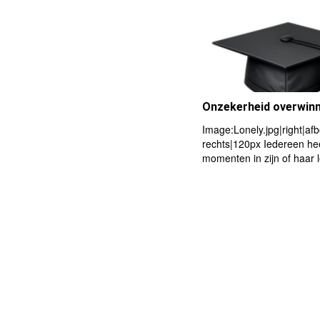
Onzekerheid overwin
Image:Lonely.jpg|right|af
rechts|120px Iedereen he
momenten in zijn of haar 