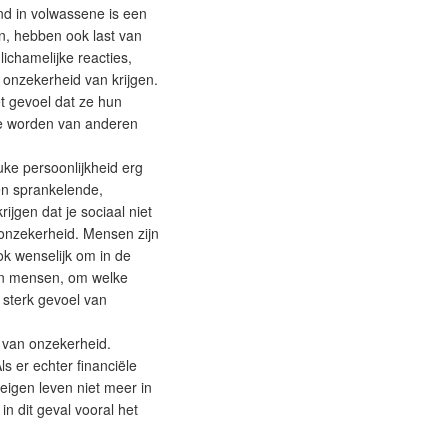
nd in volwassene is een
jn, hebben ook last van
ichamelijke reacties,
onzekerheid van krijgen.
t gevoel dat ze hun
 te worden van anderen
uke persoonlijkheid erg
een sprankelende,
ijgen dat je sociaal niet
 onzekerheid. Mensen zijn
ok wenselijk om in de
ten mensen, om welke
 sterk gevoel van
 van onzekerheid.
s er echter financiële
eigen leven niet meer in
n dit geval vooral het