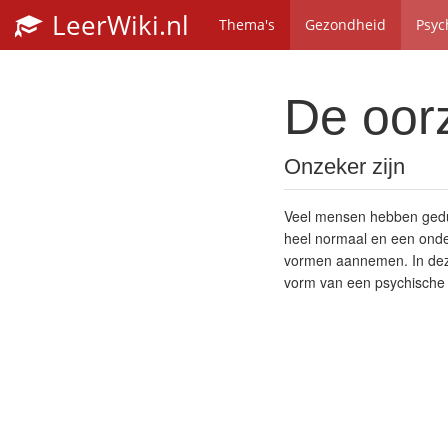
LeerWiki.nl
Thema's
Gezondheid
Psyc
De oor
Onzeker zijn
Veel mensen hebben gedur
heel normaal en een onde
vormen aannemen. In deze
vorm van een psychische