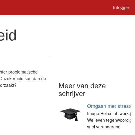
Inloggen
eid
hter problematische
 Onzekerheid kan dan de
Meer van deze
orzaakt?
schrijver
Omgaan met stress o
Image:Relax_at_work.jpg
We leven tegenwoordig i
snel veranderend