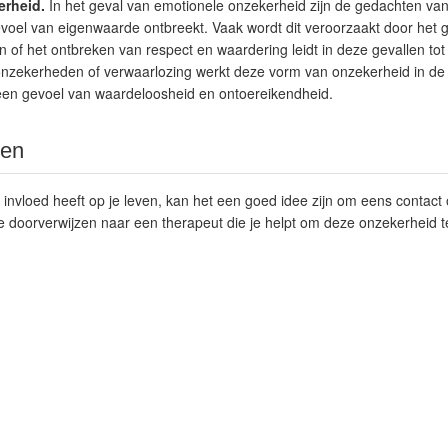
erheid.
In het geval van emotionele onzekerheid zijn de gedachten va
evoel van eigenwaarde ontbreekt. Vaak wordt dit veroorzaakt door het 
n of het ontbreken van respect en waardering leidt in deze gevallen to
onzekerheden of verwaarlozing werkt deze vorm van onzekerheid in de
 een gevoel van waardeloosheid en ontoereikendheid.
men
 invloed heeft op je leven, kan het een goed idee zijn om eens contact
 je doorverwijzen naar een therapeut die je helpt om deze onzekerheid 