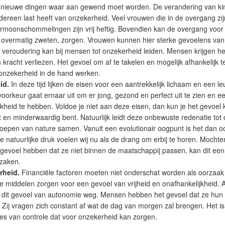
el nieuwe dingen waar aan gewend moet worden. De verandering van ki
 iedereen last heeft van onzekerheid. Veel vrouwen die in de overgang zi
moonschommelingen zijn vrij heftig. Bovendien kan de overgang voor l
n overmatig zweten, zorgen. Vrouwen kunnen hier sterke gevoelens van 
 veroudering kan bij mensen tot onzekerheid leiden. Mensen krijgen he
n kracht verliezen. Het gevoel om af te takelen en mogelijk afhankelijk
 onzekerheid in de hand werken.
id.
In deze tijd lijken de eisen voor een aantrekkelijk lichaam en een le
voorkeur gaat ernaar uit om er jong, gezond en perfect uit te zien en 
kheid te hebben. Voldoe je niet aan deze eisen, dan kun je het gevoel kr
en minderwaardig bent. Natuurlijk leidt deze onbewuste redenatie tot
oepen van nature samen. Vanuit een evolutionair oogpunt is het dan o
e natuurlijke druk voelen wij nu als de drang om erbij te horen. Moch
gevoel hebben dat ze niet binnen de maatschappij passen, kan dit een
zaken.
rheid.
Financiële factoren moeten niet onderschat worden als oorzaak
e middelen zorgen voor een gevoel van vrijheid en onafhankelijkheid. Al
t dit gevoel van autonomie weg. Mensen hebben het gevoel dat ze hun 
ij vragen zich constant af wat de dag van morgen zal brengen. Het is i
ies van controle dat voor onzekerheid kan zorgen.