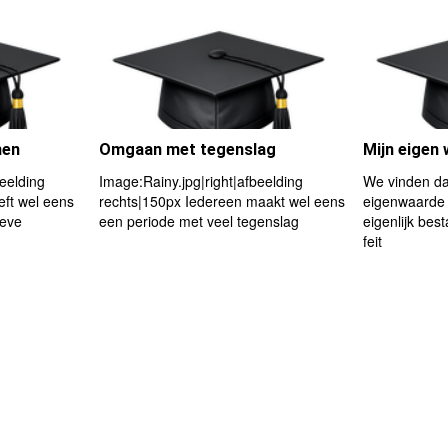
nen
Omgaan met tegenslag
Mijn eigen
beelding
Image:Rainy.jpg|right|afbeelding
We vinden d
eft wel eens
rechts|150px Iedereen maakt wel eens
eigenwaarde
leve
een periode met veel tegenslag
eigenlijk bes
feit