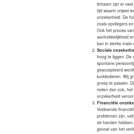
lichaam zijn er ve
tijd waarin vrijwel
onzekerheid. De hor
zoals opvliegers e
Ook het proces van
aantrekkelijkheid e
kan in sterke mate
Sociale onzekerhe
hoog te liggen. De 
spontane persoonlij
geaccepteerd wordt 
kuddedieren. Wij gr
groep te passen. Di
reden dan ook, het 
onzekerheid veroor
Financiële onzeke
Voldoende financiël
problemen zijn, val
de handen hebben. Z
gevoel van het verl