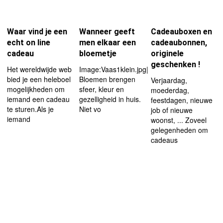
Waar vind je een
Wanneer geeft
Cadeauboxen en
echt on line
men elkaar een
cadeaubonnen,
cadeau
bloemetje
originele
geschenken !
Het wereldwijde web
Image:Vaas1klein.jpg|right|thumb|150px
bied je een heleboel
Bloemen brengen
Verjaardag,
mogelijkheden om
sfeer, kleur en
moederdag,
iemand een cadeau
gezelligheid in huis.
feestdagen, nieuwe
te sturen.Als je
Niet vo
job of nieuwe
iemand
woonst, ... Zoveel
gelegenheden om
cadeaus