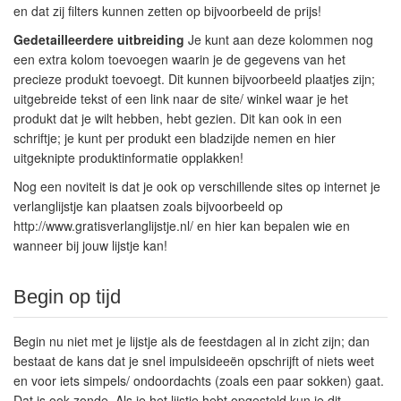
en dat zij filters kunnen zetten op bijvoorbeeld de prijs!
Gedetailleerdere uitbreiding
Je kunt aan deze kolommen nog
een extra kolom toevoegen waarin je de gegevens van het
precieze produkt toevoegt. Dit kunnen bijvoorbeeld plaatjes zijn;
uitgebreide tekst of een link naar de site/ winkel waar je het
produkt dat je wilt hebben, hebt gezien. Dit kan ook in een
schriftje; je kunt per produkt een bladzijde nemen en hier
uitgeknipte produktinformatie opplakken!
Nog een noviteit is dat je ook op verschillende sites op internet je
verlanglijstje kan plaatsen zoals bijvoorbeeld op
http://www.gratisverlanglijstje.nl/ en hier kan bepalen wie en
wanneer bij jouw lijstje kan!
Begin op tijd
Begin nu niet met je lijstje als de feestdagen al in zicht zijn; dan
bestaat de kans dat je snel impulsideeën opschrijft of niets weet
en voor iets simpels/ ondoordachts (zoals een paar sokken) gaat.
Dat is ook zonde. Als je het lijstje hebt opgesteld kun je dit