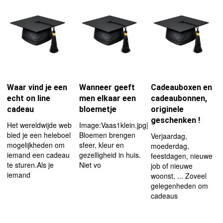
Waar vind je een
Wanneer geeft
Cadeauboxen en
echt on line
men elkaar een
cadeaubonnen,
cadeau
bloemetje
originele
geschenken !
Het wereldwijde web
Image:Vaas1klein.jpg|right|thumb|150px
bied je een heleboel
Bloemen brengen
Verjaardag,
mogelijkheden om
sfeer, kleur en
moederdag,
iemand een cadeau
gezelligheid in huis.
feestdagen, nieuwe
te sturen.Als je
Niet vo
job of nieuwe
iemand
woonst, ... Zoveel
gelegenheden om
cadeaus