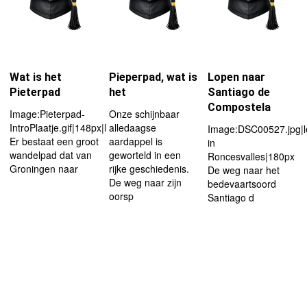
Wat is het
Pieperpad, wat is
Lopen naar
Pieterpad
het
Santiago de
Compostela
Image:Pieterpad-
Onze schijnbaar
IntroPlaatje.gif|148px|left
alledaagse
Image:DSC00527.jpg|le
Er bestaat een groot
aardappel is
in
wandelpad dat van
geworteld in een
Roncesvalles|180px
Groningen naar
rijke geschiedenis.
De weg naar het
De weg naar zijn
bedevaartsoord
oorsp
Santiago d