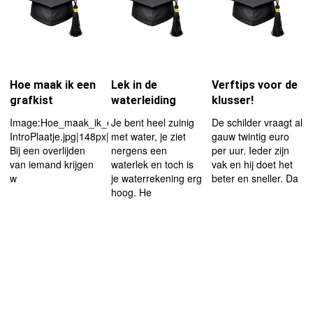
Hoe maak ik een
Lek in de
Verftips voor de
grafkist
waterleiding
klusser!
Image:Hoe_maak_ik_een_grafkist-
Je bent heel zuinig
De schilder vraagt al
IntroPlaatje.jpg|148px|left
met water, je ziet
gauw twintig euro
Bij een overlijden
nergens een
per uur. Ieder zijn
van iemand krijgen
waterlek en toch is
vak en hij doet het
w
je waterrekening erg
beter en sneller. Da
hoog. He