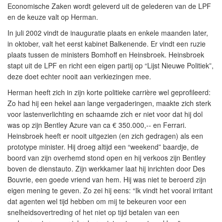
Economische Zaken wordt geleverd uit de gelederen van de LPF
en de keuze valt op Herman.
In juli 2002 vindt de inauguratie plaats en enkele maanden later,
in oktober, valt het eerst kabinet Balkenende. Er vindt een ruzie
plaats tussen de ministers Bomhoff en Heinsbroek. Heinsbroek
stapt uit de LPF en richt een eigen partij op “Lijst Nieuwe Politiek”,
deze doet echter nooit aan verkiezingen mee.
Herman heeft zich in zijn korte politieke carrière wel geprofileerd:
Zo had hij een hekel aan lange vergaderingen, maakte zich sterk
voor lastenverlichting en schaamde zich er niet voor dat hij dol
was op zijn Bentley Azure van ca € 350.000,-- en Ferrari.
Heinsbroek heeft er nooit uitgezien (en zich gedragen) als een
prototype minister. Hij droeg altijd een “weekend” baardje, de
boord van zijn overhemd stond open en hij verkoos zijn Bentley
boven de dienstauto. Zijn werkkamer laat hij inrichten door Des
Bouvrie, een goede vriend van hem. Hij was niet te beroerd zijn
eigen mening te geven. Zo zei hij eens: “Ik vindt het vooral irritant
dat agenten wel tijd hebben om mij te bekeuren voor een
snelheidsovertreding of het niet op tijd betalen van een