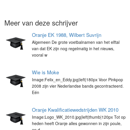
Meer van deze schrijver
Oranje EK 1988, Wilbert Suvrijn
Algemeen De grote voetbalnamen van het elftal
van dat EK zijn nog regelmatig in het nieuws,
vooral w
Wie is Moke
Image:Felix_en_Eddy.jpg|left|180px Voor Pinkpop
2008 zijn vier Nederlandse bands gecontracteerd.
Eén
Oranje Kwalificatiewedstrijden WK 2010
Image:Logo_WK_2010.jpg|left|thumb|120px Tot op
heden heeft Oranje alles gewonnen in zijn poule,
en d