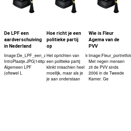
De LPF een
Hoe richt je een
Wie is Fleur
aardverschuiving
politieke partij
Agema van de
in Nederland
op
PVV
Image:De_LPF_een_aardverschuiving_in_Nederland-
Het oprichten van
Image:Fleur_portretfot
IntroPlaatje.JPG|148px|left
een politieke partij
Met negen mensen
Algemeen LPF
klinkt misschien heel
zit de PVV sinds
(oftewel L
moeilijk, maar als je
2006 in de Tweede
je aan onderstaan
Kamer. Ge