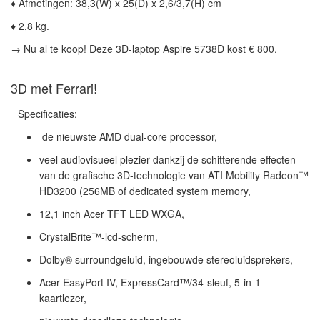
♦ Afmetingen: 38,3(W) x 25(D) x 2,6/3,7(H) cm
♦ 2,8 kg.
→
Nu al te koop
! Deze 3D-laptop
Aspire 5738D
kost
€ 800.
3D met Ferrari!
Specificaties:
de nieuwste AMD dual-core processor,
veel audiovisueel plezier dankzij de schitterende effecten
van de grafische 3D-technologie van ATI Mobility Radeon™
HD3200 (256MB of dedicated system memory,
12,1 inch Acer TFT LED WXGA,
CrystalBrite™-lcd-scherm,
Dolby® surroundgeluid, ingebouwde stereoluidsprekers,
Acer EasyPort IV, ExpressCard™/34-sleuf, 5-in-1
kaartlezer,