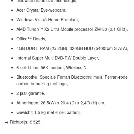
nieuwste draadloze technologie,
Acer Crystal Eye-webcam,
Windows Vista® Home Premium,
AMD Turion™ X2 Ultra Mobile processor ZM-80 (2,1 GHz),
Office™ Ready,
4GB DDR II RAM (2x 2GB), 320GB HDD (5400rpm S-ATA),
Internal Super Multi DVD-RW Double Layer,
6-cell Li-ion, 56K modem, Wireless N,
Bluetooth®, Speciale Ferrari Bluetooth® muis, Ferrari-rode
carbon behuizing met logo,
2 jaar garantie.
Afmeringen: 28,5(W) x 20,4 (D) x 2,4/3 (H) cm.
Gewicht: 1,5 kg met 6-cell batterij.
→
Richtprijs: € 525.