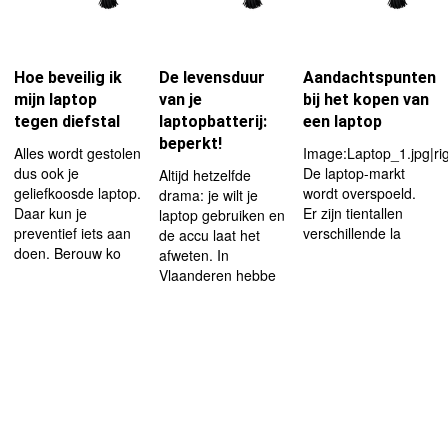
Hoe beveilig ik
De levensduur
Aandachtspunten
mijn laptop
van je
bij het kopen van
tegen diefstal
laptopbatterij:
een laptop
beperkt!
Alles wordt gestolen
Image:Laptop_1.jpg|ri
dus ook je
De laptop-markt
Altijd hetzelfde
geliefkoosde laptop.
wordt overspoeld.
drama: je wilt je
Daar kun je
Er zijn tientallen
laptop gebruiken en
preventief iets aan
verschillende la
de accu laat het
doen. Berouw ko
afweten. In
Vlaanderen hebbe