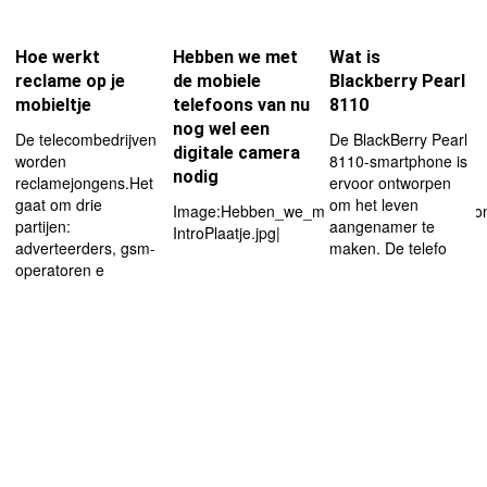
Hoe werkt
Hebben we met
Wat is
reclame op je
de mobiele
Blackberry Pearl
mobieltje
telefoons van nu
8110
nog wel een
De telecombedrijven
De BlackBerry Pearl
digitale camera
worden
8110-smartphone is
nodig
reclamejongens.Het
ervoor ontworpen
gaat om drie
om het leven
Image:Hebben_we_met_de_mobiele_telefoon
partijen:
aangenamer te
IntroPlaatje.jpg|
adverteerders, gsm-
maken. De telefo
operatoren e