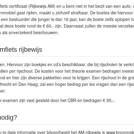
ets certificaat (Rijbewijs AM) en u bent niet in het bezit van een auto- 
ommobiel gaat rijden, maakt u zichzelf strafbaar. De boetes die hiervoor 
en bestuurder die jonger is dan 16 jaar, kan de boete zelfs oplopen t
al deze boete rond de € 60,- zijn. Daarnaast zullen de meeste verzeke
 u als onverzekerd beschouwen.
fiets rijbewijs
en. Hiervoor zijn boekjes en cd’s beschikbaar, die bij rijscholen te verkr
illen per rijschool. De kosten voor het theorie examen bedragen meesta
lend en hier zijn diverse pakketten voor te krijgen. Een rijschool in de gr
echt en Den Haag, zal een hoger bedrag per les vragen dan een rijsch
er.
jk examen zijn vast gesteld door het CBR en bedragen € 95,-.
nodig?
to date informatie over bijvoorbeeld het AM-rijbewijs is www.brommob