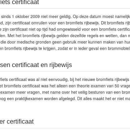
ets certificaat
is sinds 1 oktober 2009 niet meer geldig. Op deze datum moest namelijk 
d, zijn certificaat omruilen voor een bromfiets rijbewijs. Dit bromfiets rij
jn certificaat niet op tijd had omgewisseld voor een bromfiets certific
len. Met het bromfiets rijbewijs gelden dezelfde regels en wetten, dan 
n die door medische gronden geen gebruik meer kunnen maken van hun A
n bromfiets rijbewijs te krijgen, zodat er in ieder geval een brommobi
sen certificaat en rijbewijs
ets certificaat was al niet eenvoudig, bij het nieuwe bromfiets rijbewijs 
et bromfiets certificaat was het alleen een theorie examen van 50 vrage
ie examen meer vragen, met name over het veilig besturen van een bro
og een praktijkexamen worden afgelegd. Dit alles maakt het er niet mak
r certificaat