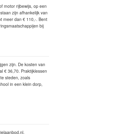
of motor rijbewijs, op een
staan zijn afhankelijk van
ot meer dan € 110,-. Bent
ringsmaatschappijen bij
ijgen zijn. De kosten van
l € 36,70. Praktijklessen
ote steden, zoals
ool in een klein dorp,
ielaanbod.nl.