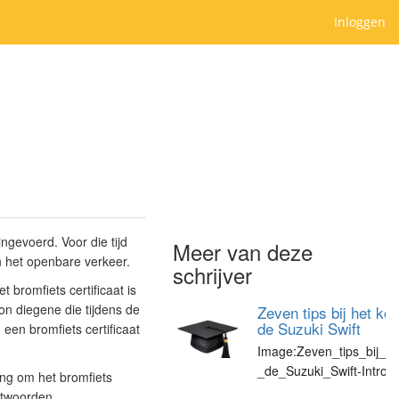
Inloggen
ingevoerd. Voor die tijd
Meer van deze
n het openbare verkeer.
schrijver
t bromfiets certificaat is
on diegene die tijdens de
Zeven tips bij het ko
de Suzuki Swift
 een bromfiets certificaat
Image:Zeven_tips_bij_h
_de_Suzuki_Swift-IntroPl
ing om het bromfiets
ntwoorden.