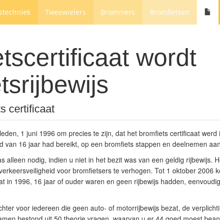
stechniek
Tweewielers
Brommers
Bromfietsen
tscertificaat wordt
tsrijbewijs
 certificaat
leden, 1 juni 1996 om precies te zijn, dat het bromfiets certificaat werd 
ijd van 16 jaar had bereikt, op een bromfiets stappen en deelnemen aa
as alleen nodig, indien u niet in het bezit was van een geldig rijbewijs. He
erkeersveiligheid voor bromfietsers te verhogen. Tot 1 oktober 2006 k
aat in 1996, 16 jaar of ouder waren en geen rijbewijs hadden, eenvoudig
hter voor iedereen die geen auto- of motorrijbewijs bezat, de verplicht
 examen bestond uit 50 theorie vragen, waarvan u er 44 goed moest bea