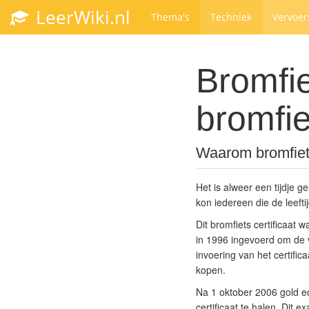
LeerWiki.nl
Thema's
Techniek
Vervoer
Bromfie
bromfie
Waarom bromfiets
Het is alweer een tijdje ge
kon iedereen die de leeft
Dit bromfiets certificaat w
in 1996 ingevoerd om de v
invoering van het certific
kopen.
Na 1 oktober 2006 gold ec
certificaat te halen. Dit