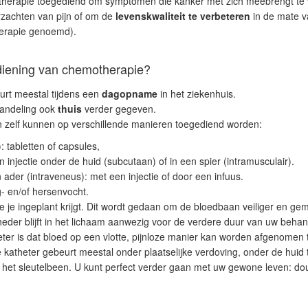
herapie toegediend om symptomen die kanker met zich meebrengt te 
rzachten van pijn of om de
levenskwaliteit te verbeteren
in de mate v
herapie genoemd).
diening van chemotherapie?
urt meestal tijdens een
dagopname
in het ziekenhuis.
andeling ook
thuis
verder gegeven.
zelf kunnen op verschillende manieren toegediend worden:
: tabletten of capsules,
 injectie onder de huid (subcutaan) of in een spier (intramusculair).
 ader (intraveneus): met een injectie of door een infuus.
- en/of hersenvocht.
e je ingeplant krijgt. Dit wordt gedaan om de bloedbaan veiliger en gema
eder blijft in het lichaam aanwezig voor de verdere duur van uw behan
eter is dat bloed op een vlotte, pijnloze manier kan worden afgenomen t
katheter gebeurt meestal onder plaatselijke verdoving, onder de huid 
r het sleutelbeen. U kunt perfect verder gaan met uw gewone leven: d