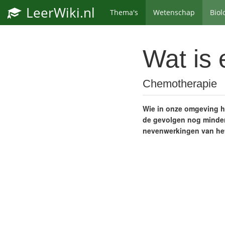
LeerWiki.nl
Thema's
Wetenschap
Biol
Wat is 
Chemotherapie
Wie in onze omgeving he
de gevolgen nog minder
nevenwerkingen van het