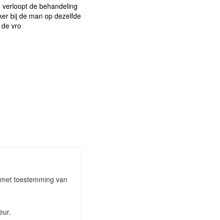
en verloopt de behandeling
ker bij de man op dezelfde
j de vro
an met toestemming van
eur.