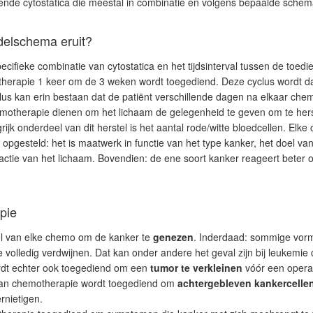
lende
cytostatica die meestal in combinatie en volgens bepaalde sche
delschema eruit?
ifieke combinatie van cytostatica en het tijdsinterval tussen de toedi
otherapie 1 keer om de 3 weken wordt toegediend. Deze cyclus wordt d
us kan erin bestaan dat de patiënt verschillende dagen na elkaar chem
otherapie dienen om het lichaam de gelegenheid te geven om te herst
ijk onderdeel van dit herstel is het aantal rode/witte bloedcellen. Elk
t opgesteld: het is maatwerk in functie van het type kanker, het doel va
tie van het lichaam. Bovendien: de ene soort kanker reageert beter o
pie
oel van elke chemo om de kanker te
genezen
. Inderdaad: sommige vor
volledig verdwijnen. Dat kan onder andere het geval zijn bij leukemie 
dt echter ook toegediend om een
tumor te verkleinen
vóór een operat
an chemotherapie wordt toegediend om
achtergebleven kankercellen
rnietigen.