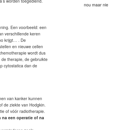
ma’s worden toegediend.
nou maar nie
ening. Een voorbeeld: een
an verschillende keren
o krijgt… . De
ellen en nieuwe cellen
e chemotherapie wordt dus
n de therapie, de gebruikte
p cytostatica dan de
men van kanker kunnen
of de ziekte van Hodgkin.
ie of vóór radiotherapie.
 na een operatie of na