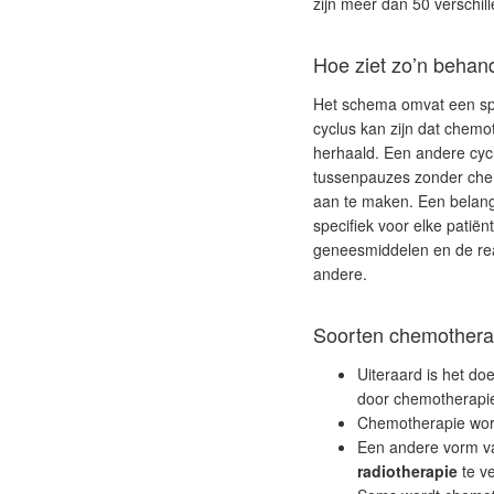
zijn
meer dan 50 verschil
Hoe ziet zo’n behan
Het schema omvat een spec
cyclus kan zijn dat chem
herhaald. Een andere cycl
tussenpauzes zonder chem
aan te maken. Een belangr
specifiek voor elke patiën
geneesmiddelen en de reac
andere.
Soorten chemothera
Uiteraard is het d
door chemotherapie 
Chemotherapie wor
Een andere vorm v
radiotherapie
te ve