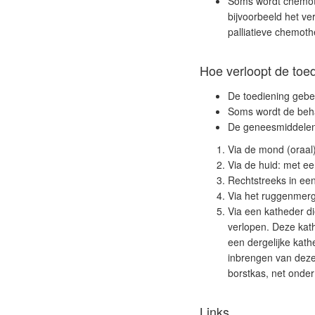
Soms wordt chemot
bijvoorbeeld het ve
palliatieve chemot
Hoe verloopt de toe
De toediening gebe
Soms wordt de beh
De geneesmiddelen 
Via de mond (oraal)
Via de huid: met een
Rechtstreeks in een
Via het ruggenmerg
Via een katheder di
verlopen. Deze kath
een dergelijke kath
inbrengen van deze 
borstkas, net onde
Links