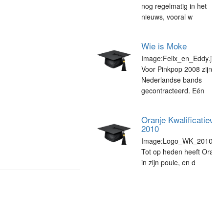
nog regelmatig in het
nieuws, vooral w
Wie is Moke
Image:Felix_en_Eddy.jpg
Voor Pinkpop 2008 zijn v
Nederlandse bands
gecontracteerd. Eén
Oranje Kwalificatiew
2010
Image:Logo_WK_2010.jpg
Tot op heden heeft Oran
in zijn poule, en d