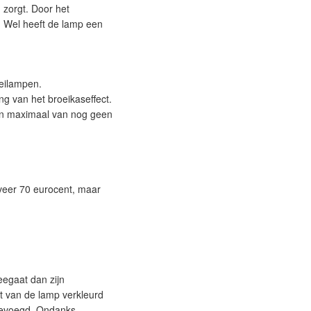
 zorgt. Door het
t. Wel heeft de lamp een
oeilampen.
ng van het broeikaseffect.
een maximaal van nog geen
veer 70 eurocent, maar
eegaat dan zijn
t van de lamp verkleurd
egevoegd. Ondanks