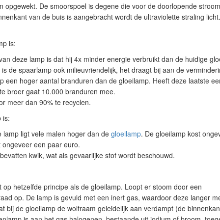
len opgewekt. De smoorspoel is degene die voor de doorlopende stroom
nenkant van de buis is aangebracht wordt de ultraviolette straling lich
p is:
van deze lamp is dat hij 4x minder energie verbruikt dan de huidige gl
d is de spaarlamp ook milieuvriendelijk, het draagt bij aan de verminderi
p een hoger aantal branduren dan de gloeilamp. Heeft deze laatste 
ote broer gaat 10.000 branduren mee.
or meer dan 90% te recyclen.
 is:
 lamp ligt vele malen hoger dan de
gloeilamp
. De gloeilamp kost onge
 ongeveer een paar euro.
evatten kwik, wat als gevaarlijke stof wordt beschouwd.
t op hetzelfde principe als de gloeilamp. Loopt er stoom door een
draad op. De lamp is gevuld met een inert gas, waardoor deze langer m
t bij de gloeilamp de wolfraam geleidelijk aan verdampt (de binnenkan
geenlamp is aan het gas halogenen, bestaande uit jodium of broom, to