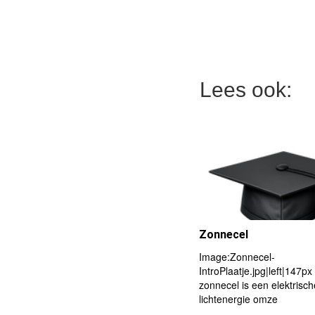
Lees ook:
Zonnecel
Image:Zonnecel-
IntroPlaatje.jpg|left|147p
zonnecel is een elektrisch
lichtenergie omze