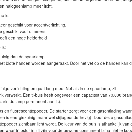
 een halogeenlamp meer licht.
p is:
zeer geschikt voor accentverlichting.
te geschikt voor dimmers
eeft een hoge helderheid
 is:
zuinig dan de spaarlamp
et blote handen worden aangeraakt. Door het vet op de handen kan 
uinige verlichting en gaat lang mee. Net als in de spaarlamp, zit
wik verwerkt. Een tl-buis heeft ongeveer een capaciteit van 70.000 brand
aarin de lamp permanent aan is).
as en fluorescentiepoeder. De starter zorgt voor een gasontlading wanne
n is energiezuinig, maar wel slijtageonderhevig). Door deze gasontladi
iepoeder zichtbaar licht wordt. De kleur van de buis is afhankelijk van
mpen waar trifosfor in zit zijn voor de gewone consument bijna niet te 