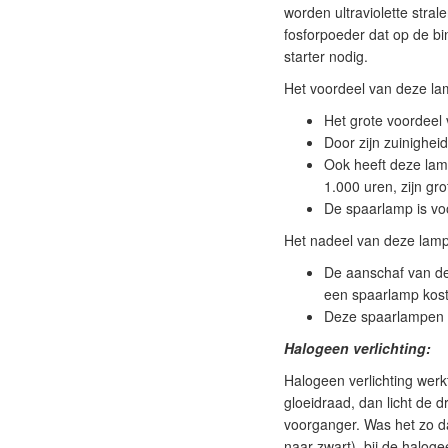
worden ultraviolette stra
fosforpoeder dat op de bin
starter nodig.
Het voordeel van deze lam
Het grote voordeel 
Door zijn zuinighei
Ook heeft deze lam
1.000 uren, zijn gr
De spaarlamp is vo
Het nadeel van deze lamp
De aanschaf van de
een spaarlamp kost
Deze spaarlampen b
Halogeen verlichting:
Halogeen verlichting werk
gloeidraad, dan licht de 
voorganger. Was het zo da
naar zwart), bij de halo