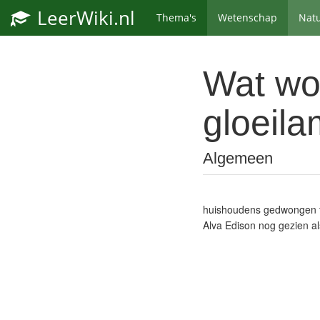
LeerWiki.nl
Thema's
Wetenschap
Nat
Wat wor
gloeil
Algemeen
huishoudens gedwongen te
Alva Edison nog gezien a